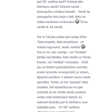
tad SIC vadībai darīt? Aizliegt alko
lietošanu skolā? Absurdi sanāk -
pieaugušus cilvēkus tramdīt... Tomēr tie
pieaugušie liela daļa ir tādi, tikko no
mātes kontroles norāvušies
Tā ka
sanāk tā, kā sanāk...
Par to Vācijas praksi gan baigā žēla!
Tāds projekts, tāda braukšana - un
reālais ieguvums, skaiti, nekāds
Kas to zin, kas vainīgs - vai "mūsējie"
kārtīgi neizstāstīja, kādi cilvēki uz Vāciju
brauks, vai "vietējie" noluņojās... Grūti
jau arī tādiem grāmatvežiem normālu
praksi ārzemēs noorganizēt, jo viņiem,
tāpat kā juristiem, ir katram savas valsts
specifika. Tomēr, ja reiz "palaida" tādu
projektu, tad vajadzēja jau nu gan
izdomāt, ko tie cilvēki savās prakses
vietās reāli iemācīsies! Varbūt, ka
autoram taisnība par to darīšanu caur
pakaļējo galu... Un SIC vadības