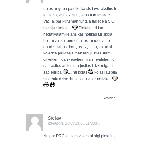
nu es ar gribu pateikt, ka sis tavs rakstins ir
loti labs, vismaz zinu, kada ir ta iestade
Vacija, par kuru man tur taja tagadeja SIC
stastija skolotaji.
Piekritu ari tam
negativajam lietam, kas notikas tur skola,
bet lai vai ka, personigi es tur ieguvu loti
daudz - labus draugus, izglitibu, ka ari si
koledza palidzeja man labi justies starp
cilvekiem, gan veseliem, gan invalidiem un
saprasties ar tiem un justies lidzvertigam
sabiedriba
.... nu kojas
kojas jau bija
studentu dzive, hu..as jau visur notiekas
Atbildēt
Sidlav
Izveidots: 10.07.2006 11:28:00
Nu par RRC, es tam visam pilnigi piekrītu,