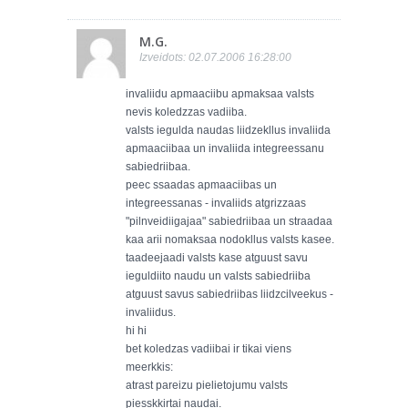
M.G.
Izveidots: 02.07.2006 16:28:00
invaliidu apmaaciibu apmaksaa valsts
nevis koledzzas vadiiba.
valsts iegulda naudas liidzekllus invaliida
apmaaciibaa un invaliida integreessanu
sabiedriibaa.
peec ssaadas apmaaciibas un
integreessanas - invaliids atgrizzaas
"pilnveidiigajaa" sabiedriibaa un straadaa
kaa arii nomaksaa nodokllus valsts kasee.
taadeejaadi valsts kase atguust savu
ieguldiito naudu un valsts sabiedriiba
atguust savus sabiedriibas liidzcilveekus -
invaliidus.
hi hi
bet koledzas vadiibai ir tikai viens
meerkkis:
atrast pareizu pielietojumu valsts
piesskkirtai naudai.