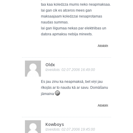
taa kaa koledzza mums neko neapmaksaa.
lai gan cik es atceros mees gan
maksaajaam koledzzai nesaprotamas
naudas summas.
lai gan liigumaa nekas par elektriibas un
datora apmaksu nebija mineets.
Atbildēt
Oldx
Izveidots: 02.07.2006 16:49:00
Es jau zinu ka neapmaksā, bet viņi jau
rīkojās ar to naudu kā ar savu. Domāšanu
jāmaina
Atbildēt
Kowboys
Izveidots: 02.07.2006 19:45:00