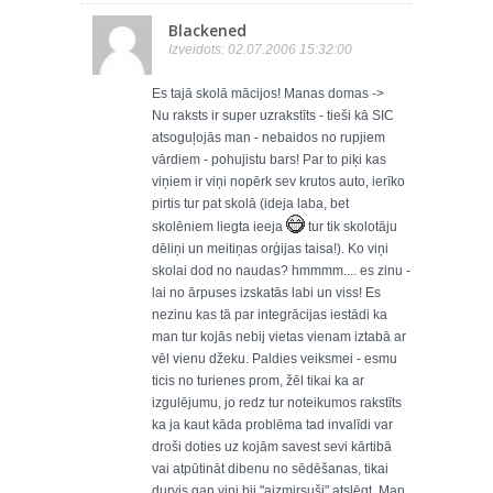
Blackened
Izveidots: 02.07.2006 15:32:00
Es tajā skolā mācijos! Manas domas ->
Nu raksts ir super uzrakstīts - tieši kā SIC
atsoguļojās man - nebaidos no rupjiem
vārdiem - pohujistu bars! Par to piķi kas
viņiem ir viņi nopērk sev krutos auto, ierīko
pirtis tur pat skolā (ideja laba, bet
skolēniem liegta ieeja
tur tik skolotāju
dēliņi un meitiņas orģijas taisa!). Ko viņi
skolai dod no naudas? hmmmm.... es zinu -
lai no ārpuses izskatās labi un viss! Es
nezinu kas tā par integrācijas iestādi ka
man tur kojās nebij vietas vienam iztabā ar
vēl vienu džeku. Paldies veiksmei - esmu
ticis no turienes prom, žēl tikai ka ar
izgulējumu, jo redz tur noteikumos rakstīts
ka ja kaut kāda problēma tad invalīdi var
droši doties uz kojām savest sevi kārtibā
vai atpūtināt dibenu no sēdēšanas, tikai
durvis gan viņi bij "aizmirsuši" atslēgt. Man