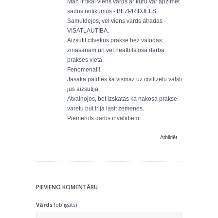
Man ir tikai viens vards ar kuru var apzimet
sadus notikumus - BEZPRIDJELS.
Samuldejos, vel viens vards atradas -
VISATLAUTIBA.
Aizsutit cilvekus prakse bez valodas
zinasanam un vel neatbilstosa darba
prakses vieta.
Fenomenali!
Jasaka paldies ka vismaz uz civilizetu valsti
jus aizsutija.
Atvainojos, bet izskatas ka nakosa prakse
varetu but Irija lasit zemenes.
Piemerots darbs invalidiem.
Atbildēt
PIEVIENO KOMENTĀRU
Vārds
(obligāts)