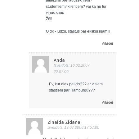
attieksmi pret audzēkņiem?
studentiem? klientiem? vai kā nu tur
viņus sauc.
Žēl!
Oldx - lūdzu, stāstus par ekskursijām!!!
Atbildēt
Anda
Izveidots: 16.02.2007
22:07:00
Ev, kur oldx palicis??? ar visiem
stāstiem par Hamburgu???
Atbildēt
Zinaida Zidana
Izveidots: 19.07.2006 17:57:00