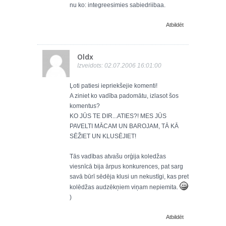
nu ko: integreesimies sabiedriibaa.
Atbildēt
Oldx
Izveidots: 02.07.2006 16:01:00
Ļoti patiesi iepriekšejie komenti!
A ziniet ko vadība padomātu, izlasot šos
komentus?
KO JŪS TE DIR...ATIES?! MES JŪS
PAVELTI MĀCAM UN BAROJAM, TĀ KĀ
SĒŽIET UN KLUSĒJIET!
Tās vadības atvašu orģija koledžas
viesnīcā bija ārpus konkurences, pat sarg
savā būrī sēdēja klusi un nekustīgi, kas pret
kolēdžas audzēkņiem viņam nepiemita.
)
Atbildēt