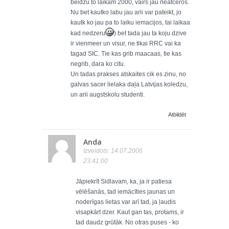
beidzu to laikam 2000, vairs jau neatceros.
Nu bet kautko labu jau arii var pateikt, jo
kautk ko jau pa to laiku iemacijos, tai laikaa
kad nedzeru
) bet tada jau ta koju dzive
ir vienmeer un visur, ne tikai RRC vai ka
tagad SIC. Tie kas grib maacaas, tie kas
negrib, dara ko citu.
Un tadas prakses atskaites cik es zinu, no
galvas sacer lielaka daļa Latvijas koledzu,
un arii augstskolu studenti.
Atbildēt
Anda
Izveidots: 14.07.2006
23:41:00
Jāpiekrīt Sidlavam, ka, ja ir patiesa
vēlēšanās, tad iemācīties jaunas un
noderīgas lietas var arī tad, ja ļaudis
visapkārt dzer. Kaut gan tas, protams, ir
tad daudz grūtāk. No otras puses - ko