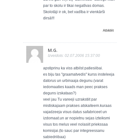
par to skolu ir tikai negatīvas domas.
Skolotāji ir ok, bet vadība ir vienkārši
dirsā!!!
Atbildēt
M.G.
Izveidots: 02.07.2006 15:37:00
apstiprinu ka viss atbilst patiesiibai.
es biju tas "graamatvedis" kurss insteleeja
datorus un urbinaaja degunu.(varat
iedomaaties kaads man peec prakses
deguns izskataas?)
veel jau Tu vareeji uzrakstiit par
mistiskajaam prakses atskaiteem.kuraas
vajadzeeja visus datus safabriceet un
izdomaat.un ar nopietnu sejas izteiksmi
visus tos melus veel nolasiit priekssaa
komisijai.(to sauc par integreessanu
sabiedriibaa)