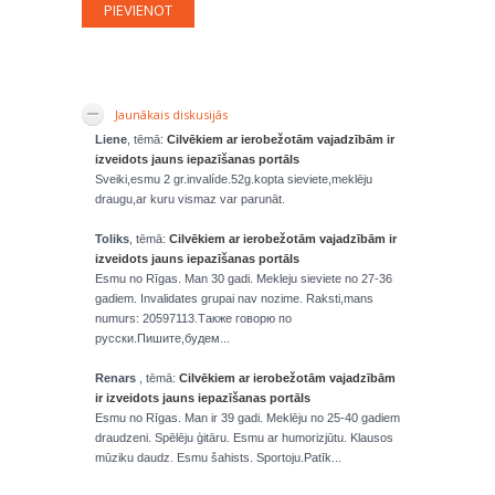
Jaunākais diskusijās
Liene
, tēmā:
Cilvēkiem ar ierobežotām vajadzībām ir
izveidots jauns iepazīšanas portāls
Sveiki,esmu 2 gr.invalíde.52g.kopta sieviete,meklēju
draugu,ar kuru vismaz var parunāt.
Toliks
, tēmā:
Cilvēkiem ar ierobežotām vajadzībām ir
izveidots jauns iepazīšanas portāls
Esmu no Rīgas. Man 30 gadi. Mekleju sieviete no 27-36
gadiem. Invalidates grupai nav nozime. Raksti,mans
numurs: 20597113.Также говорю по
русски.Пишите,будем...
Renars
, tēmā:
Cilvēkiem ar ierobežotām vajadzībām
ir izveidots jauns iepazīšanas portāls
Esmu no Rīgas. Man ir 39 gadi. Meklēju no 25-40 gadiem
draudzeni. Spēlēju ģitāru. Esmu ar humorizjūtu. Klausos
mūziku daudz. Esmu šahists. Sportoju.Patīk...