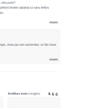
, otra jums?
plikiņš dodies atpakaļ uz savu teltiņu
s...
Atbildēt
ngā,, visas jau sen aizņemtas. un tās visas
Atbildēt
Drošības kods
(obligāts)