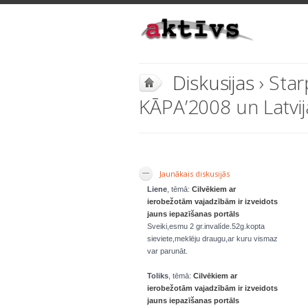
Diskusijas
› Sta
KĀPA’2008 un Latvij
Jaunākais diskusijās
Liene
, tēmā:
Cilvēkiem ar
ierobežotām vajadzībām ir izveidots
jauns iepazīšanas portāls
Sveiki,esmu 2 gr.invalíde.52g.kopta
sieviete,meklēju draugu,ar kuru vismaz
var parunāt.
Toliks
, tēmā:
Cilvēkiem ar
ierobežotām vajadzībām ir izveidots
jauns iepazīšanas portāls