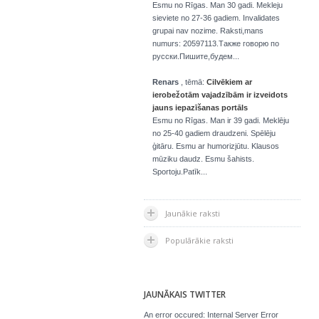
Esmu no Rīgas. Man 30 gadi. Mekleju
sieviete no 27-36 gadiem. Invalidates
grupai nav nozime. Raksti,mans
numurs: 20597113.Также говорю по
русски.Пишите,будем...
Renars
, tēmā:
Cilvēkiem ar
ierobežotām vajadzībām ir izveidots
jauns iepazīšanas portāls
Esmu no Rīgas. Man ir 39 gadi. Meklēju
no 25-40 gadiem draudzeni. Spēlēju
ģitāru. Esmu ar humorizjūtu. Klausos
mūziku daudz. Esmu šahists.
Sportoju.Patīk...
Jaunākie raksti
Populārākie raksti
JAUNĀKAIS TWITTER
An error occured: Internal Server Error