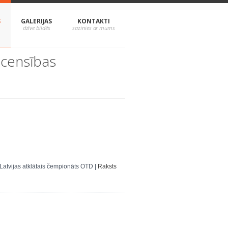
S
GALERIJAS
KONTAKTI
acensības
atvijas atklātais čempionāts OTD |
Raksts