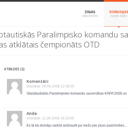
ZIŅAS
DISKUSIJA
rptautiskās Paralimpisko komandu s
as atklātais čempionāts OTD
ATBILDES (2)
Komentāri:
Izveidots: 09.06.2008 12:38:00
Starptautiskās Paralimpisko komandu sacensības KĀPA’2008 un L
Anda
Izveidots: 11.06.2008 19:18:00
Es tā kā domāju varbūt aizbraukt pa mežu pie jūŗas padzīvoties...