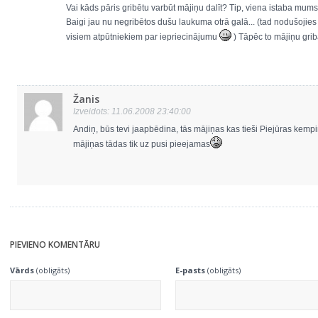
Vai kāds pāris gribētu varbūt mājiņu dalīt? Tip, viena istaba mums
Baigi jau nu negribētos dušu laukuma otrā galā... (tad nodušojies 
visiem atpūtniekiem par iepriecinājumu
) Tāpēc to mājiņu griba
Žanis
Izveidots: 11.06.2008 23:40:00
Andiņ, būs tevi jaapbēdina, tās mājiņas kas tieši Piejūras kempi
mājiņas tādas tik uz pusi pieejamas
PIEVIENO KOMENTĀRU
Vārds
(obligāts)
E-pasts
(obligāts)