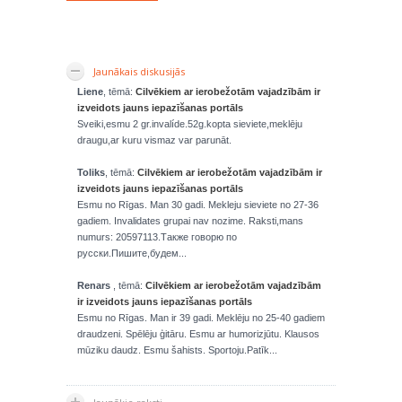
Jaunākais diskusijās
Liene
, tēmā:
Cilvēkiem ar ierobežotām vajadzībām ir
izveidots jauns iepazīšanas portāls
Sveiki,esmu 2 gr.invalíde.52g.kopta sieviete,meklēju
draugu,ar kuru vismaz var parunāt.
Toliks
, tēmā:
Cilvēkiem ar ierobežotām vajadzībām ir
izveidots jauns iepazīšanas portāls
Esmu no Rīgas. Man 30 gadi. Mekleju sieviete no 27-36
gadiem. Invalidates grupai nav nozime. Raksti,mans
numurs: 20597113.Также говорю по
русски.Пишите,будем...
Renars
, tēmā:
Cilvēkiem ar ierobežotām vajadzībām
ir izveidots jauns iepazīšanas portāls
Esmu no Rīgas. Man ir 39 gadi. Meklēju no 25-40 gadiem
draudzeni. Spēlēju ģitāru. Esmu ar humorizjūtu. Klausos
mūziku daudz. Esmu šahists. Sportoju.Patīk...