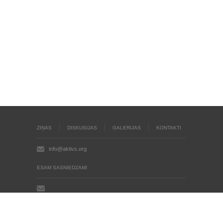
ZIŅAS
DISKUSIJAS
GALERIJAS
KONTAKTI
info@aktivs.org
ESAM SASNIEDZAMI
Aktīvs.org © 2004 - 2026
Autortiesības