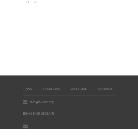
ZIŅAS
DISKUSIJAS
GALERIJAS
KONTAKTI
info@aktivs.org
ESAM SASNIEDZAMI