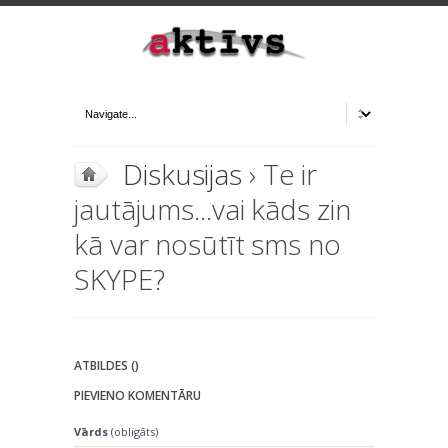
Diskusijas
› Te ir
jautājums...vai kāds zin
kā var nosūtīt sms no
SKYPE?
ATBILDES ()
PIEVIENO KOMENTĀRU
Vārds
(obligāts)