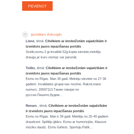
Jaunākais diskusijās
Liene
, tēmā:
Cilvēkiem ar ierobežotām vajadzībām ir
izveidots jauns iepazīšanas portāls
Sveiki,esmu 2 gr.invalíde.52g.kopta sieviete,meklēju
draugu,ar kuru vismaz var parunāt.
Toliks
, tēmā:
Cilvēkiem ar ierobežotām vajadzībām ir
izveidots jauns iepazīšanas portāls
Esmu no Rīgas. Man 30 gadi. Mekleju sieviete no 27-36
gadiem. Invalidates grupai nav nozime. Raksti,mans
numurs: 20597113.Также говорю по
русски.Пишите,будем...
Renars
, tēmā:
Cilvēkiem ar ierobežotām vajadzībām
ir izveidots jauns iepazīšanas portāls
Esmu no Rīgas. Man ir 39 gadi. Meklēju no 25-40 gadiem
draudzeni. Spēlēju ģitāru. Esmu ar humorizjūtu. Klausos
mūziku daudz. Esmu šahists. Sportoju.Patīk...