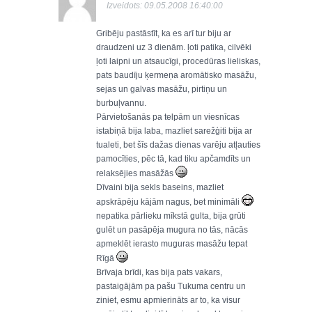
Izveidots: 09.05.2008 16:40:00
Gribēju pastāstīt, ka es arī tur biju ar
draudzeni uz 3 dienām. ļoti patika, cilvēki
ļoti laipni un atsaucīgi, procedūras lieliskas,
pats baudīju ķermeņa aromātisko masāžu,
sejas un galvas masāžu, pirtiņu un
burbuļvannu.
Pārvietošanās pa telpām un viesnīcas
istabiņā bija laba, mazliet sarežģiti bija ar
tualeti, bet šīs dažas dienas varēju atļauties
pamocīties, pēc tā, kad tiku apčamdīts un
relaksējies masāžās
Dīvaini bija sekls baseins, mazliet
apskrāpēju kājām nagus, bet minimāli
nepatika pārlieku mīkstā gulta, bija grūti
gulēt un pasāpēja mugura no tās, nācās
apmeklēt ierasto muguras masāžu tepat
Rīgā
Brīvaja brīdi, kas bija pats vakars,
pastaigājām pa pašu Tukuma centru un
ziniet, esmu apmierināts ar to, ka visur