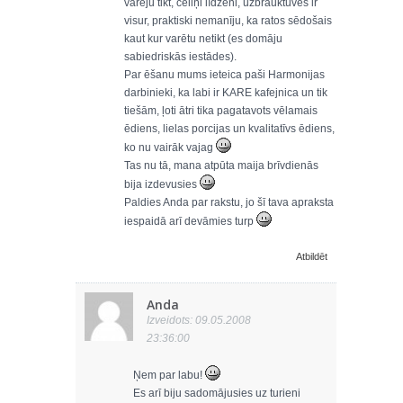
varēju tikt, celiņi līdzeni, uzbrauktuves ir
visur, praktiski nemanīju, ka ratos sēdošais
kaut kur varētu netikt (es domāju
sabiedriskās iestādes).
Par ēšanu mums ieteica paši Harmonijas
darbinieki, ka labi ir KARE kafejnica un tik
tiešām, ļoti ātri tika pagatavots vēlamais
ēdiens, lielas porcijas un kvalitatīvs ēdiens,
ko nu vairāk vajag
Tas nu tā, mana atpūta maija brīvdienās
bija izdevusies
Paldies Anda par rakstu, jo šī tava apraksta
iespaidā arī devāmies turp
Atbildēt
Anda
Izveidots: 09.05.2008
23:36:00
Ņem par labu!
Es arī biju sadomājusies uz turieni