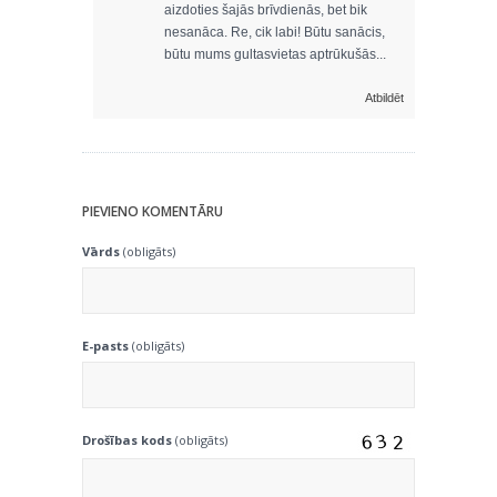
aizdoties šajās brīvdienās, bet bik
nesanāca. Re, cik labi! Būtu sanācis,
būtu mums gultasvietas aptrūkušās...
Atbildēt
PIEVIENO KOMENTĀRU
Vārds
(obligāts)
E-pasts
(obligāts)
Drošības kods
(obligāts)