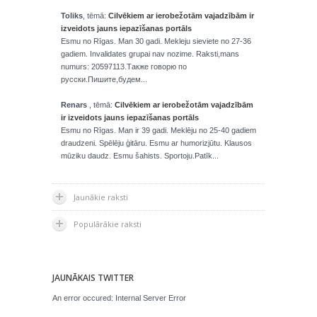
Toliks
, tēmā:
Cilvēkiem ar ierobežotām vajadzībām ir
izveidots jauns iepazīšanas portāls
Esmu no Rīgas. Man 30 gadi. Mekleju sieviete no 27-36
gadiem. Invalidates grupai nav nozime. Raksti,mans
numurs: 20597113.Также говорю по
русски.Пишите,будем...
Renars
, tēmā:
Cilvēkiem ar ierobežotām vajadzībām
ir izveidots jauns iepazīšanas portāls
Esmu no Rīgas. Man ir 39 gadi. Meklēju no 25-40 gadiem
draudzeni. Spēlēju ģitāru. Esmu ar humorizjūtu. Klausos
mūziku daudz. Esmu šahists. Sportoju.Patīk...
Jaunākie raksti
Populārākie raksti
JAUNĀKAIS TWITTER
An error occured: Internal Server Error