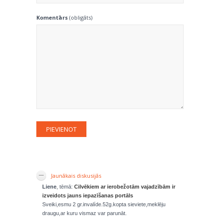
Komentārs
(obligāts)
Jaunākais diskusijās
Liene
, tēmā:
Cilvēkiem ar ierobežotām vajadzībām ir
izveidots jauns iepazīšanas portāls
Sveiki,esmu 2 gr.invalíde.52g.kopta sieviete,meklēju
draugu,ar kuru vismaz var parunāt.