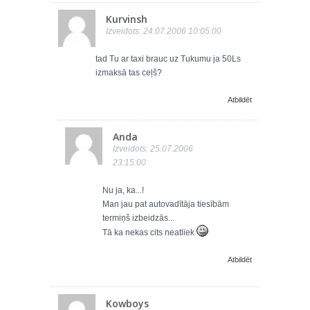
Kurvinsh
Izveidots: 24.07.2006 10:05:00
tad Tu ar taxi brauc uz Tukumu ja 50Ls
izmaksā tas ceļš?
Atbildēt
Anda
Izveidots: 25.07.2006
23:15:00
Nu ja, ka...!
Man jau pat autovadītāja tiesībām
termiņš izbeidzās...
Tā ka nekas cits neatliek
Atbildēt
Kowboys