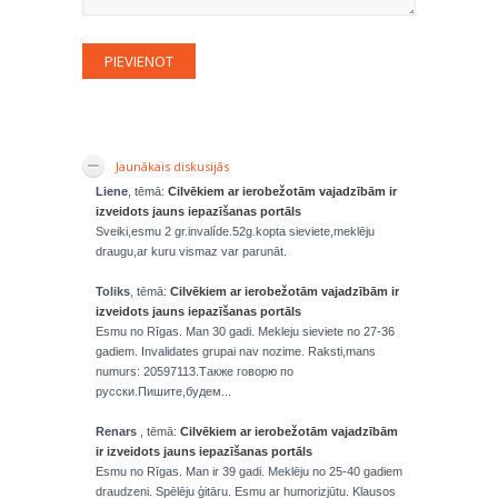
Jaunākais diskusijās
Liene
, tēmā:
Cilvēkiem ar ierobežotām vajadzībām ir
izveidots jauns iepazīšanas portāls
Sveiki,esmu 2 gr.invalíde.52g.kopta sieviete,meklēju
draugu,ar kuru vismaz var parunāt.
Toliks
, tēmā:
Cilvēkiem ar ierobežotām vajadzībām ir
izveidots jauns iepazīšanas portāls
Esmu no Rīgas. Man 30 gadi. Mekleju sieviete no 27-36
gadiem. Invalidates grupai nav nozime. Raksti,mans
numurs: 20597113.Также говорю по
русски.Пишите,будем...
Renars
, tēmā:
Cilvēkiem ar ierobežotām vajadzībām
ir izveidots jauns iepazīšanas portāls
Esmu no Rīgas. Man ir 39 gadi. Meklēju no 25-40 gadiem
draudzeni. Spēlēju ģitāru. Esmu ar humorizjūtu. Klausos