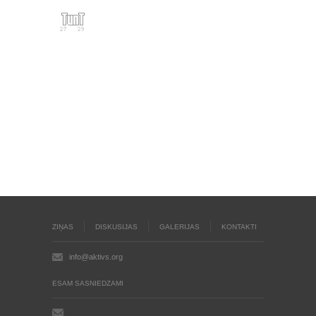
ZIŅAS
DISKUSIJAS
GALERIJAS
KONTAKTI
info@aktivs.org
ESAM SASNIEDZAMI