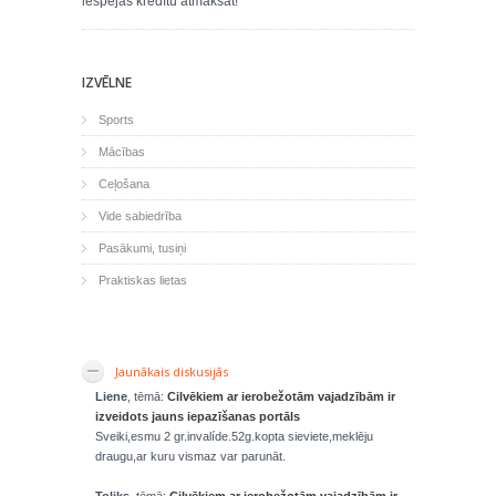
iespējas kredītu atmaksāt!
IZVĒLNE
Sports
Mācības
Ceļošana
Vide sabiedrība
Pasākumi, tusiņi
Praktiskas lietas
Jaunākais diskusijās
Liene
, tēmā:
Cilvēkiem ar ierobežotām vajadzībām ir
izveidots jauns iepazīšanas portāls
Sveiki,esmu 2 gr.invalíde.52g.kopta sieviete,meklēju
draugu,ar kuru vismaz var parunāt.