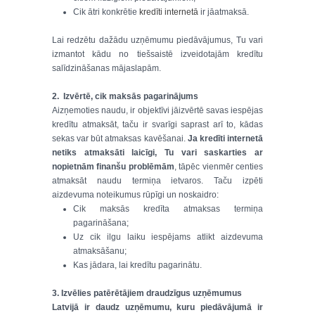
Cik ātri konkrētie
kredīti internetā
ir jāatmaksā.
Lai redzētu dažādu uzņēmumu piedāvājumus, Tu vari
izmantot kādu no tiešsaistē izveidotajām kredītu
salīdzināšanas mājaslapām.
2. Izvērtē, cik maksās pagarinājums
Aizņemoties naudu, ir objektīvi jāizvērtē savas iespējas
kredītu atmaksāt, taču ir svarīgi saprast arī to, kādas
sekas var būt atmaksas kavēšanai.
Ja kredīti internetā
netiks atmaksāti laicīgi, Tu vari saskarties ar
nopietnām finanšu problēmām
, tāpēc vienmēr centies
atmaksāt naudu termiņa ietvaros. Taču izpēti
aizdevuma noteikumus rūpīgi un noskaidro:
Cik maksās kredīta atmaksas termiņa
pagarināšana;
Uz cik ilgu laiku iespējams atlikt aizdevuma
atmaksāšanu;
Kas jādara, lai kredītu pagarinātu.
3. Izvēlies patērētājiem draudzīgus uzņēmumus
Latvijā ir daudz uzņēmumu, kuru piedāvājumā ir