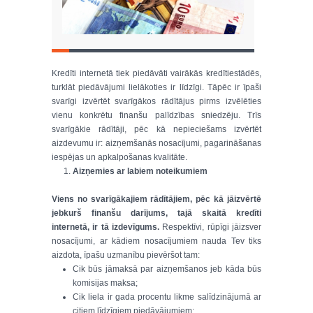
Kredīti internetā tiek piedāvāti vairākās kredītiestādēs,
turklāt piedāvājumi lielākoties ir līdzīgi. Tāpēc ir īpaši
svarīgi izvērtēt svarīgākos rādītājus pirms izvēlēties
vienu konkrētu finanšu palīdzības sniedzēju. Trīs
svarīgākie rādītāji, pēc kā nepieciešams izvērtēt
aizdevumu ir: aizņemšanās nosacījumi, pagarināšanas
iespējas un apkalpošanas kvalitāte.
Aizņemies ar labiem noteikumiem
Viens no svarīgākajiem rādītājiem, pēc kā jāizvērtē
jebkurš finanšu darījums, tajā skaitā kredīti
internetā, ir tā izdevīgums.
Respektīvi, rūpīgi jāizsver
nosacījumi, ar kādiem nosacījumiem nauda Tev tiks
aizdota, īpašu uzmanību pievēršot tam:
Cik būs jāmaksā par aizņemšanos jeb kāda būs
komisijas maksa;
Cik liela ir gada procentu likme salīdzinājumā ar
citiem līdzīgiem piedāvājumiem;