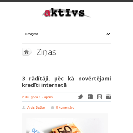
Ziņas
3 rādītāji, pēc kā novērtējami
kredīti internetā
2016. gada 15. aprīlis
Arvis Baško
0 komentāru