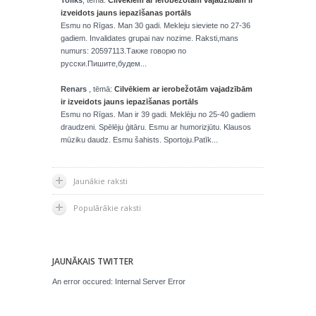
Toliks
, tēmā:
Cilvēkiem ar ierobežotām vajadzībām ir
izveidots jauns iepazīšanas portāls
Esmu no Rīgas. Man 30 gadi. Mekleju sieviete no 27-36
gadiem. Invalidates grupai nav nozime. Raksti,mans
numurs: 20597113.Также говорю по
русски.Пишите,будем...
Renars
, tēmā:
Cilvēkiem ar ierobežotām vajadzībām
ir izveidots jauns iepazīšanas portāls
Esmu no Rīgas. Man ir 39 gadi. Meklēju no 25-40 gadiem
draudzeni. Spēlēju ģitāru. Esmu ar humorizjūtu. Klausos
mūziku daudz. Esmu šahists. Sportoju.Patīk...
Jaunākie raksti
Populārākie raksti
JAUNĀKAIS TWITTER
An error occured: Internal Server Error