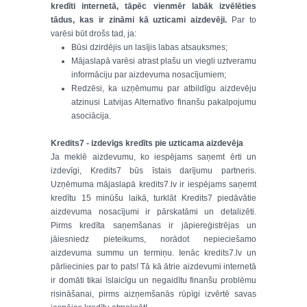
kredīti internetā, tāpēc vienmēr labāk izvēlēties
tādus, kas ir zināmi kā uzticami aizdevēji.
Par to
varēsi būt drošs tad, ja:
Būsi dzirdējis un lasījis labas atsauksmes;
Mājaslapā varēsi atrast plašu un viegli uztveramu
informāciju par aizdevuma nosacījumiem;
Redzēsi, ka uzņēmumu par atbildīgu aizdevēju
atzinusi Latvijas Alternatīvo finanšu pakalpojumu
asociācija.
Kredits7 - izdevīgs kredīts pie uzticama aizdevēja
Ja meklē aizdevumu, ko iespējams saņemt ērti un
izdevīgi, Kredits7 būs īstais darījumu partneris.
Uzņēmuma mājaslapā kredits7.lv ir iespējams saņemt
kredītu 15 minūšu laikā, turklāt Kredits7 piedāvātie
aizdevuma nosacījumi ir pārskatāmi un detalizēti.
Pirms kredīta saņemšanas ir jāpiereģistrējas un
jāiesniedz pieteikums, norādot nepieciešamo
aizdevuma summu un termiņu. Ienāc kredits7.lv un
pārliecinies par to pats! Tā kā ātrie aizdevumi internetā
ir domāti tikai īslaicīgu un negaidītu finanšu problēmu
risināšanai, pirms aizņemšanās rūpīgi izvērtē savas