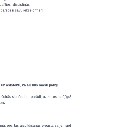
līties disciplīnās,
pārspēsi savu iekšējo “nē”!
un asistenti, kā arī būs māsu palīgi
.
 četrās sienās, bet parādi, uz ko esi spējīgs!
āji.
mu, pēc tās aizpildīšanas e-pastā saņemsiet