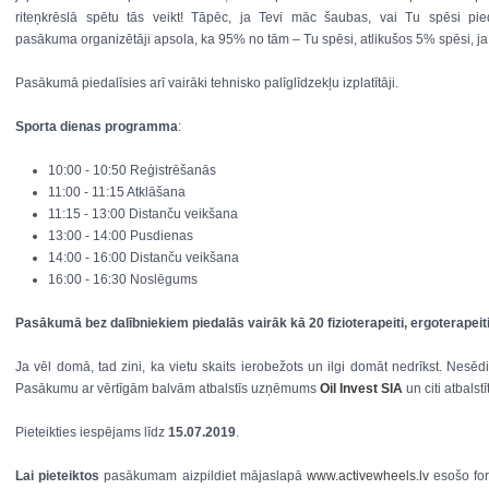
riteņkrēslā spētu tās veikt! Tāpēc, ja Tevi māc šaubas, vai Tu spēsi pieda
pasākuma organizētāji apsola, ka 95% no tām – Tu spēsi, atlikušos 5% spēsi, ja 
Pasākumā piedalīsies arī vairāki tehnisko palīglīdzekļu izplatītāji.
Sporta dienas programma
:
10:00 - 10:50 Reģistrēšanās
11:00 - 11:15 Atklāšana
11:15 - 13:00 Distanču veikšana
13:00 - 14:00 Pusdienas
14:00 - 16:00 Distanču veikšana
16:00 - 16:30 Noslēgums
Pasākumā bez dalībniekiem piedalās vairāk kā 20 fizioterapeiti, ergoterapeiti 
Ja vēl domā, tad zini, ka vietu skaits ierobežots un ilgi domāt nedrīkst. Nesēdi
Pasākumu ar vērtīgām balvām atbalstīs uzņēmums
Oil Invest SIA
un citi atbalstīt
Pieteikties iespējams līdz
15.07.2019
.
Lai pieteiktos
pasākumam aizpildiet mājaslapā
www.activewheels.lv
esošo for