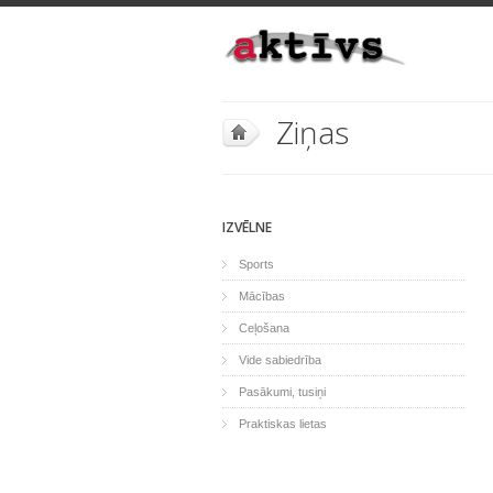
Ziņas
IZVĒLNE
Sports
Mācības
Ceļošana
Vide sabiedrība
Pasākumi, tusiņi
Praktiskas lietas