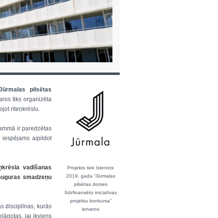
Jūrmalas pilsētas
aros tiks organizēta
jot riteņkrēslu.
rammā ir paredzētas
m iespējams aipildot
ņkrēsla vadīšanas
Projekts tiek īstenots
2019. gada “Jūrmalas
muguras smadzeņu
pilsētas domes
līdzfinansēto iniciatīvas
projektu konkursa”
 disciplīnas, kurās
ietvaros
lāgotas, lai ikviens