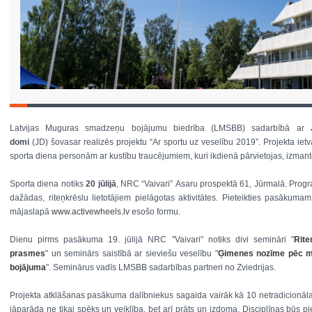
Latvijas Muguras smadzeņu bojājumu biedrība (LMSBB) sadarbībā ar
domi
(JD) šovasar realizēs projektu “Ar sportu uz veselību 2019”. Projekta ietv
sporta diena personām ar kustību traucējumiem, kuri ikdienā pārvietojas, izmanto
Sporta diena notiks
20 jūlijā
, NRC “Vaivari” Asaru prospektā 61, Jūrmalā. Prog
dažādas, riteņkrēslu lietotājiem pielāgotas aktivitātes. Pieteikties pasākuma
mājaslapā
www.activewheels.lv
esošo formu.
Dienu pirms pasākuma 19. jūlijā NRC "Vaivari" notiks divi semināri "
Rite
prasmes
" un seminārs saistībā ar sieviešu veselību "
Ģimenes nozīme pēc 
bojājuma
". Seminārus vadīs LMSBB sadarbības partneri no Zviedrijas.
Projekta atklāšanas pasākuma dalībniekus sagaida vairāk kā 10 netradicionālas
jāparāda ne tikai spēks un veiklība, bet arī prāts un izdoma. Disciplīnas būs pie