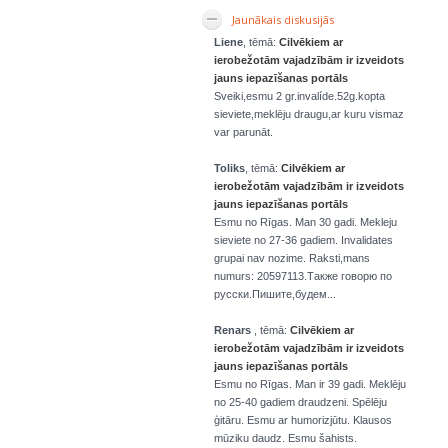
Jaunākais diskusijās
Liene
, tēmā:
Cilvēkiem ar
ierobežotām vajadzībām ir izveidots
jauns iepazīšanas portāls
Sveiki,esmu 2 gr.invalíde.52g.kopta
sieviete,meklēju draugu,ar kuru vismaz
var parunāt.
Toliks
, tēmā:
Cilvēkiem ar
ierobežotām vajadzībām ir izveidots
jauns iepazīšanas portāls
Esmu no Rīgas. Man 30 gadi. Mekleju
sieviete no 27-36 gadiem. Invalidates
grupai nav nozime. Raksti,mans
numurs: 20597113.Также говорю по
русски.Пишите,будем...
Renars
, tēmā:
Cilvēkiem ar
ierobežotām vajadzībām ir izveidots
jauns iepazīšanas portāls
Esmu no Rīgas. Man ir 39 gadi. Meklēju
no 25-40 gadiem draudzeni. Spēlēju
ģitāru. Esmu ar humorizjūtu. Klausos
mūziku daudz. Esmu šahists.