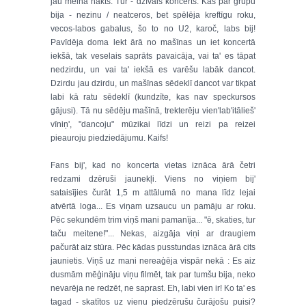
jau melna nakts. Tur - dzīvais koncerts. Kas par grupu
bija - nezinu / neatceros, bet spēlēja kreftīgu roku,
vecos-labos gabalus, šo to no U2, karoč, labs bij!
Pavīdēja doma lekt ārā no mašīnas un iet koncertā
iekšā, tak veselais saprāts pavaicāja, vai ta' es tāpat
nedzirdu, un vai ta' iekšā es varēšu labāk dancot.
Dzirdu jau dzirdu, un mašīnas sēdeklī dancot var tikpat
labi kā ratu sēdeklī (kundzīte, kas nav speckursos
gājusi). Tā nu sēdēju mašīnā, trekterēju vien'lab'itālieš'
vīniņ', "dancoju" mūzikai līdzi un reizi pa reizei
pieauroju piedziedājumu. Kaifs!
Fans bij', kad no koncerta vietas iznāca ārā četri
redzami dzēruši jaunekļi. Viens no viņiem bij'
sataisījies čurāt 1,5 m attālumā no mana līdz lejai
atvērtā loga... Es viņam uzsaucu un pamāju ar roku.
Pēc sekundēm trim viņš mani pamanīja... "ē, skaties, tur
taču meitene!"... Nekas, aizgāja viņi ar draugiem
pačurāt aiz stūra. Pēc kādas pusstundas iznāca ārā cits
jaunietis. Viņš uz mani nereaģēja vispār nekā : Es aiz
dusmām mēģināju viņu filmēt, tak par tumšu bija, neko
nevarēja ne redzēt, ne saprast. Eh, labi vien ir! Ko ta' es
tagad - skatītos uz vienu piedzērušu čurājošu puisi?