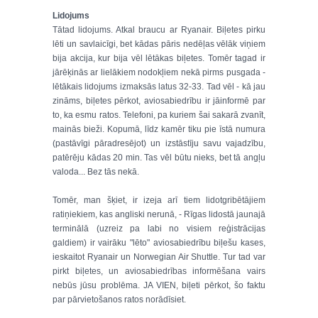
Lidojums
Tātad lidojums. Atkal braucu ar Ryanair. Biļetes pirku
lēti un savlaicīgi, bet kādas pāris nedēļas vēlāk viņiem
bija akcija, kur bija vēl lētākas biļetes. Tomēr tagad ir
jārēķinās ar lielākiem nodokļiem nekā pirms pusgada -
lētākais lidojums izmaksās latus 32-33. Tad vēl - kā jau
zināms, biļetes pērkot, aviosabiedrību ir jāinformē par
to, ka esmu ratos. Telefoni, pa kuriem šai sakarā zvanīt,
mainās bieži. Kopumā, līdz kamēr tiku pie īstā numura
(pastāvīgi pāradresējot) un izstāstīju savu vajadzību,
patērēju kādas 20 min. Tas vēl būtu nieks, bet tā angļu
valoda... Bez tās nekā.
Tomēr, man šķiet, ir izeja arī tiem lidotgribētājiem
ratiņiekiem, kas angliski nerunā, - Rīgas lidostā jaunajā
terminālā (uzreiz pa labi no visiem reģistrācijas
galdiem) ir vairāku "lēto" aviosabiedrību biļešu kases,
ieskaitot Ryanair un Norwegian Air Shuttle. Tur tad var
pirkt biļetes, un aviosabiedrības informēšana vairs
nebūs jūsu problēma. JA VIEN, biļeti pērkot, šo faktu
par pārvietošanos ratos norādīsiet.