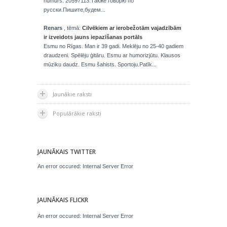
numurs: 20597113.Также говорю по
русски.Пишите,будем...
Renars
, tēmā:
Cilvēkiem ar ierobežotām vajadzībām
ir izveidots jauns iepazīšanas portāls
Esmu no Rīgas. Man ir 39 gadi. Meklēju no 25-40 gadiem
draudzeni. Spēlēju ģitāru. Esmu ar humorizjūtu. Klausos
mūziku daudz. Esmu šahists. Sportoju.Patīk...
Jaunākie raksti
Populārākie raksti
JAUNĀKAIS TWITTER
An error occured: Internal Server Error
JAUNĀKAIS FLICKR
An error occured: Internal Server Error