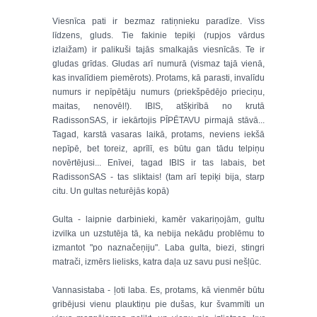
Viesnīca pati ir bezmaz ratiņnieku paradīze. Viss
līdzens, gluds. Tie fakinie tepiķi (rupjos vārdus
izlaižam) ir palikuši tajās smalkajās viesnīcās. Te ir
gludas grīdas. Gludas arī numurā (vismaz tajā vienā,
kas invalīdiem piemērots). Protams, kā parasti, invalīdu
numurs ir nepīpētāju numurs (priekšpēdējo prieciņu,
maitas, nenovēl!). IBIS, atšķirībā no krutā
RadissonSAS, ir iekārtojis PĪPĒTAVU pirmajā stāvā...
Tagad, karstā vasaras laikā, protams, neviens iekšā
nepīpē, bet toreiz, aprīlī, es būtu gan tādu telpiņu
novērtējusi... Enīvei, tagad IBIS ir tas labais, bet
RadissonSAS - tas sliktais! (tam arī tepiķi bija, starp
citu. Un gultas neturējās kopā)
Gulta - laipnie darbinieki, kamēr vakariņojām, gultu
izvilka un uzstutēja tā, ka nebija nekādu problēmu to
izmantot "po naznačeņiju". Laba gulta, biezi, stingri
matrači, izmērs lielisks, katra daļa uz savu pusi nešļūc.
Vannasistaba - ļoti laba. Es, protams, kā vienmēr būtu
gribējusi vienu plauktiņu pie dušas, kur švammīti un