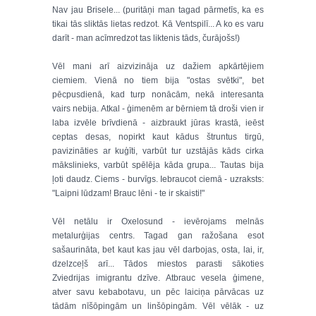
Nav jau Brisele... (puritāņi man tagad pārmetīs, ka es
tikai tās sliktās lietas redzot. Kā Ventspilī... A ko es varu
darīt - man acīmredzot tas liktenis tāds, čurājošs!)
Vēl mani arī aizvizināja uz dažiem apkārtējiem
ciemiem. Vienā no tiem bija "ostas svētki", bet
pēcpusdienā, kad turp nonācām, nekā interesanta
vairs nebija. Atkal - ģimenēm ar bērniem tā droši vien ir
laba izvēle brīvdienā - aizbraukt jūras krastā, ieēst
ceptas desas, nopirkt kaut kādus štruntus tirgū,
pavizināties ar kuģīti, varbūt tur uzstājās kāds cirka
mākslinieks, varbūt spēlēja kāda grupa... Tautas bija
ļoti daudz. Ciems - burvīgs. Iebraucot ciemā - uzraksts:
"Laipni lūdzam! Brauc lēni - te ir skaisti!"
Vēl netālu ir Oxelosund - ievērojams melnās
metalurģijas centrs. Tagad gan ražošana esot
sašaurināta, bet kaut kas jau vēl darbojas, osta, lai, ir,
dzelzceļš arī... Tādos miestos parasti sākoties
Zviedrijas imigrantu dzīve. Atbrauc vesela ģimene,
atver savu kebabotavu, un pēc laiciņa pārvācas uz
tādām nīšōpingām un linšōpingām. Vēl vēlāk - uz