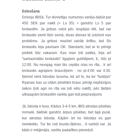
Dzīvošana
Dzīvoju IBISā. Tur divvietīgu numuriņu varēja dabūt par
450 SEK par nakti (= Ls 35) + gandrīz Ls 5 par
brokastīm. Ja gribas ceļot pēc iespējas lēti, tad var
brokastis ņemt līdzi somā, divas dienas tā izdzīvot nav
problēmu. Ja gribas mazliet vairāk ērtību, tad šīs
brokastis bija pavisam OK. Standarts, bet ar to pilnīgi
pietiek līdz vakaram. Kas man ļoti patika, bija arī
"samazinātās brokastis" ilgajiem gulētājiem, ti., līdz pl
12:00. Nu nevajag man tās ceptās olas no rīta... Ir arī
brokastis agrajiem braucējiem - no pl.4:00 vai 4:30.
Ņemot vērā lidostas tuvumu, kā arī to, ka tur "tusējas"
Ryanair, kas uz citām pilsētām brauc pilnīgi nejēdzīgos
laikos (ļoti agri no rīta vai ļoti vēlu naktī), pēc tādām
ultraagrām brokastīm varētu gan būt pieprasījums.
Jā, lidosta ir tuvu. Kādus 3-4-5 km. IBIS atrodas pilsētas
nomalē, faktiski gandrīz ārpus pilsētas, bet tajā pusē,
kur atrodas lidosta. Kājām iet no lidostas es gan
neieteiktu. Tur tie ceļi krustu-šķērsu... A varbūt var. Ja
kāds ir mēģinājis, varētu padalīties pieredzē.