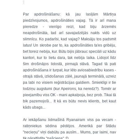
:
Par apdrošināšanu: kā jau lasījām Mārtiņa
piedzīvojumos, apdrošināties vajag. Tā ir arī mana
pieredze - vienīgo reizi, kad biju ārzemēs
neapdrošināta, tad arī savajadzējās nakts vidū uz
slimnīcu. Ko padarīsi, kad vajag? Maksāju tos padsmit
latus! Un skrobe par to, ka apdrošināties ta'es gribēju,
bet toreiz nebija, kur. Būtu bijis jābrauc speciāli uz kādu
kantori, kur to lietu dara, tak nebija laika. Lidojot līdz
šim drošinājos lidostā, pirmajā stāvā. Tagad tā pati
apdrošināšana ir turpat, kur lēto aviosabiedrību kases -
otrajā stāvā, izlidošanas zālē, jaunajā terminālā, uzreiz
pa labi no visiem reģistrācijas galdiem. Smieklīgi ir tie
lodziņu augstumi (kur Apeirons, ka neredz?). Tomēr ar
pieejamību viss OK - mani apkalpoja, bez prob. Tikai tā
bik pazemojoši... It kā es būtu nevis klients, bet kaut
kāds ubags...
Ar iekāpšanu lidmašīnā Ryanairam viss pa vecam -
ratiņniekus sēdina pēdējos. Amerikā par šitādu
"necieņu" viņi dabūtu pa ausīm... Mums, par laimi, nav
tik pārattīstīta "pašcieņa" :D