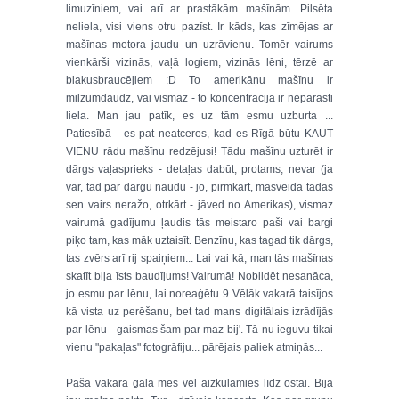
limuzīniem, vai arī ar prastākām mašīnām. Pilsēta
neliela, visi viens otru pazīst. Ir kāds, kas zīmējas ar
mašīnas motora jaudu un uzrāvienu. Tomēr vairums
vienkārši vizinās, vaļā logiem, vizinās lēni, tērzē ar
blakusbraucējiem :D To amerikāņu mašīnu ir
milzumdaudz, vai vismaz - to koncentrācija ir neparasti
liela. Man jau patīk, es uz tām esmu uzburta ...
Patiesībā - es pat neatceros, kad es Rīgā būtu KAUT
VIENU rādu mašīnu redzējusi! Tādu mašīnu uzturēt ir
dārgs vaļasprieks - detaļas dabūt, protams, nevar (ja
var, tad par dārgu naudu - jo, pirmkārt, masveidā tādas
sen vairs neražo, otrkārt - jāved no Amerikas), vismaz
vairumā gadījumu ļaudis tās meistaro paši vai bargi
piķo tam, kas māk uztaisīt. Benzīnu, kas tagad tik dārgs,
tas zvērs arī rij spaiņiem... Lai vai kā, man tās mašīnas
skatīt bija īsts baudījums! Vairumā! Nobildēt nesanāca,
jo esmu par lēnu, lai noreaģētu 9 Vēlāk vakarā taisījos
kā vista uz perēšanu, bet tad mans digitālais izrādījās
par lēnu - gaismas šam par maz bij'. Tā nu ieguvu tikai
vienu "pakaļas" fotogrāfiju... pārējais paliek atmiņās...
Pašā vakara galā mēs vēl aizkūlāmies līdz ostai. Bija