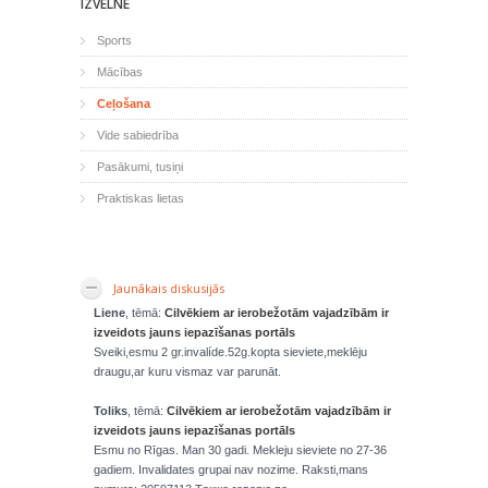
IZVĒLNE
Sports
Mācības
Ceļošana
Vide sabiedrība
Pasākumi, tusiņi
Praktiskas lietas
Jaunākais diskusijās
Liene
, tēmā:
Cilvēkiem ar ierobežotām vajadzībām ir
izveidots jauns iepazīšanas portāls
Sveiki,esmu 2 gr.invalíde.52g.kopta sieviete,meklēju
draugu,ar kuru vismaz var parunāt.
Toliks
, tēmā:
Cilvēkiem ar ierobežotām vajadzībām ir
izveidots jauns iepazīšanas portāls
Esmu no Rīgas. Man 30 gadi. Mekleju sieviete no 27-36
gadiem. Invalidates grupai nav nozime. Raksti,mans