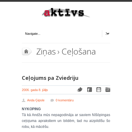
Ziņas
›
Ceļošana
Ceļojums pa Zviedriju
2006. gada 8. jūlijs
Anda Ģipsle
0 komentāru
NYKOPING
Tā kā Andža mūs nepagodināja ar saviem Nīšōpingas
ceļojuma aprakstiem un bildēm, tad nu aizpildīšu šo
robu, kā mācēšu.