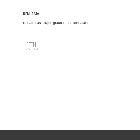
REKLĀMA
Nodarbības siltajos graudos
bērniem Olainē