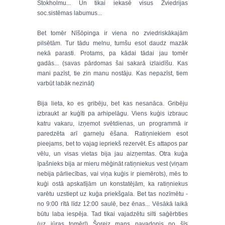
Stokholmu... Un tikai iekasē visus Zviedrijas
soc.sistēmas labumus...
Bet tomēr Nīšōpinga ir viena no zviedriskākajām
pilsētām. Tur tādu melnu, tumšu esot daudz mazāk
nekā parasti. Protams, pa kādai tādai jau tomēr
gadās... (savas pārdomas šai sakarā izlaidīšu. Kas
mani pazīst, tie zin manu nostāju. Kas nepazīst, tiem
varbūt labāk nezināt)
Bija lieta, ko es gribēju, bet kas nesanāca. Gribēju
izbraukt ar kuģīti pa arhipelāgu. Viens kuģis izbrauc
katru vakaru, izņemot svētdienas, un programmā ir
paredzēta arī garneļu ēšana. Ratiņniekiem esot
pieejams, bet to vajag iepriekš rezervēt. Es attapos par
vēlu, un visas vietas bija jau aizņemtas. Otra kuģa
īpašnieks bija ar mieru mēģināt ratiņniekus vest (viņam
nebija pārliecības, vai viņa kuģis ir piemērots), mēs to
kuģi ostā apskatījām un konstatējām, ka ratiņniekus
varētu uzstiept uz kuģa priekšgala. Bet tas nozīmētu -
no 9:00 rītā līdz 12:00 saulē, bez ēnas... Vēsākā laikā
būtu laba iespēja. Tad tikai vajadzētu silti saģērbties
(uz jūras tomēr!) Šoreiz mans pavadonis no šīs