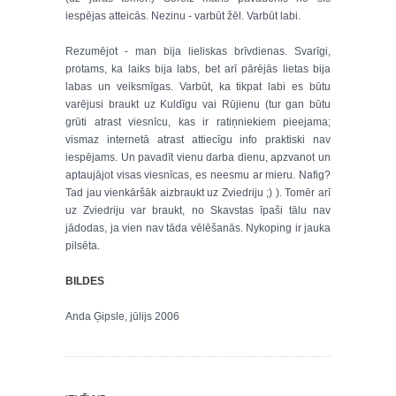
iespējas atteicās. Nezinu - varbūt žēl. Varbūt labi.
Rezumējot - man bija lieliskas brīvdienas. Svarīgi,
protams, ka laiks bija labs, bet arī pārējās lietas bija
labas un veiksmīgas. Varbūt, ka tikpat labi es būtu
varējusi braukt uz Kuldīgu vai Rūjienu (tur gan būtu
grūti atrast viesnīcu, kas ir ratiņniekiem pieejama;
vismaz internetā atrast attiecīgu info praktiski nav
iespējams. Un pavadīt vienu darba dienu, apzvanot un
aptaujājot visas viesnīcas, es neesmu ar mieru. Nafig?
Tad jau vienkāršāk aizbraukt uz Zviedriju ;) ). Tomēr arī
uz Zviedriju var braukt, no Skavstas īpaši tālu nav
jādodas, ja vien nav tāda vēlēšanās. Nykoping ir jauka
pilsēta.
BILDES
Anda Ģipsle, jūlijs 2006