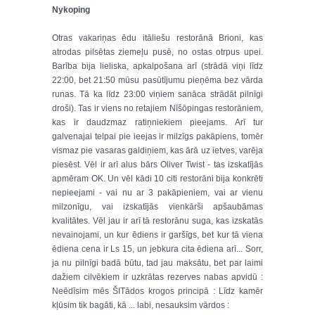
Nykoping
Otras vakariņas ēdu itāliešu restorānā Brioni, kas
atrodas pilsētas ziemeļu pusē, no ostas otrpus upei.
Barība bija lieliska, apkalpošana arī (strādā viņi līdz
22:00, bet 21:50 mūsu pasūtījumu pieņēma bez vārda
runas. Tā ka līdz 23:00 viņiem sanāca strādāt pilnīgi
droši). Tas ir viens no retajiem Nīšōpingas restorāniem,
kas ir daudzmaz ratiņniekiem pieejams. Arī tur
galvenajai telpai pie ieejas ir milzīgs pakāpiens, tomēr
vismaz pie vasaras galdiņiem, kas ārā uz ietves, varēja
piesēst. Vēl ir arī alus bārs Oliver Twist - tas izskatījās
apmēram OK. Un vēl kādi 10 citi restorāni bija konkrēti
nepieejami - vai nu ar 3 pakāpieniem, vai ar vienu
milzonīgu, vai izskatījās vienkārši apšaubāmas
kvalitātes. Vēl jau ir arī tā restorānu suga, kas izskatās
nevainojami, un kur ēdiens ir garšīgs, bet kur tā viena
ēdiena cena ir Ls 15, un jebkura cita ēdiena arī... Sorr,
ja nu pilnīgi badā būtu, tad jau maksātu, bet par laimi
dažiem cilvēkiem ir uzkrātas rezerves nabas apvidū :
Neēdīsim mēs ŠITādos krogos principā : Līdz kamēr
kļūsim tik bagāti, kā ... labi, nesauksim vārdos :