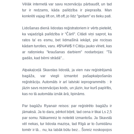
Vēlāk internetā var savu rezervāciju pārbaudīt, un tad
tur ir redzams, kāda palīdzība ir pieprasīta. Man
konkrēti vajag lift on, lift off, jo līdz "geitam" es tieku pati.
Lidošanas dienā lidostas reģistratoriem ir vērts pieteikt,
ka vajadzīgā palīdzība ir "Čārlī". Citādi viņi saprot, ka
ratos ta' es esmu, bet lidmašīnā iekāpt, pie rociņas
kādam turoties, varu. #$%#W$ !! Citēju jauko vīrieti, kas
ar ratiņnieku "kraušanas darbiem" nodarbojas: "Tā
gadās, kad bērni strādā"...
Atpakaļceļā Skavstas lidostā, ja vien nav reģistrējamā
bagāža, var viegli izmantot pašapkalpošanās
reģistrāciju. Automāts ir arī latviski ieprogrammēts : Ir
jāzin savs rezervācijas kods, un jāzin, kur kurš papīrītis,
kas no tā automāta iznāk ārā, lipināms.
Par bagāžu Ryanair reisos: par reģistrēto bagāžu ir
jāmaksā. Ja to dara, pērkot biļeti, tad cena ir tikai Ls 2,5
par somu. Nākamreiz to noteikti izmantošu. Ja Skavstā
vēl nekas, tur lidosta maziņa, tad Rīgā ar to čumidānu
tomēr ir tā... nu, ka labāk būtu bez... Šoreiz noskopojos