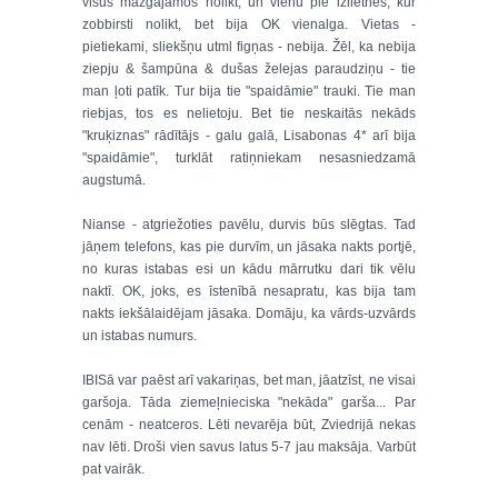
visus mazgājamos nolikt, un vienu pie izlietnes, kur
zobbirsti nolikt, bet bija OK vienalga. Vietas -
pietiekami, sliekšņu utml figņas - nebija. Žēl, ka nebija
ziepju & šampūna & dušas želejas paraudziņu - tie
man ļoti patīk. Tur bija tie "spaidāmie" trauki. Tie man
riebjas, tos es nelietoju. Bet tie neskaitās nekāds
"kruķiznas" rādītājs - galu galā, Lisabonas 4* arī bija
"spaidāmie", turklāt ratiņniekam nesasniedzamā
augstumā.
Nianse - atgriežoties pavēlu, durvis būs slēgtas. Tad
jāņem telefons, kas pie durvīm, un jāsaka nakts portjē,
no kuras istabas esi un kādu mārrutku dari tik vēlu
naktī. OK, joks, es īstenībā nesapratu, kas bija tam
nakts iekšālaidējam jāsaka. Domāju, ka vārds-uzvārds
un istabas numurs.
IBISā var paēst arī vakariņas, bet man, jāatzīst, ne visai
garšoja. Tāda ziemeļnieciska "nekāda" garša... Par
cenām - neatceros. Lēti nevarēja būt, Zviedrijā nekas
nav lēti. Droši vien savus latus 5-7 jau maksāja. Varbūt
pat vairāk.