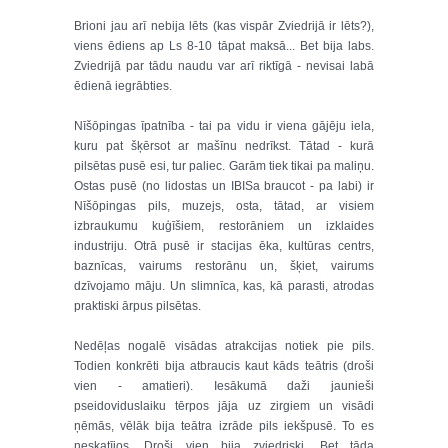
Brioni jau arī nebija lēts (kas vispār Zviedrijā ir lēts?),
viens ēdiens ap Ls 8-10 tāpat maksā... Bet bija labs.
Zviedrijā par tādu naudu var arī riktīgā - nevisai labā
ēdienā iegrābties.
Nīšōpingas īpatnība - tai pa vidu ir viena gājēju iela,
kuru pat šķērsot ar mašīnu nedrīkst. Tātad - kurā
pilsētas pusē esi, tur paliec. Garām tiek tikai pa maliņu.
Ostas pusē (no lidostas un IBISa braucot - pa labi) ir
Nīšōpingas pils, muzejs, osta, tātad, ar visiem
izbraukumu kuģīšiem, restorāniem un izklaides
industriju. Otrā pusē ir stacijas ēka, kultūras centrs,
baznīcas, vairums restorānu un, šķiet, vairums
dzīvojamo māju. Un slimnīca, kas, kā parasti, atrodas
praktiski ārpus pilsētas.
Nedēļas nogalē visādas atrakcijas notiek pie pils.
Todien konkrēti bija atbraucis kaut kāds teātris (droši
vien - amatieri). Iesākumā daži jaunieši
pseidoviduslaiku tērpos jāja uz zirgiem un visādi
ņēmās, vēlāk bija teātra izrāde pils iekšpusē. To es
neskatījos. Droši vien bija zviedriski. Bet tāda