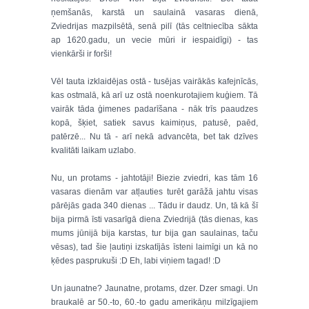
ņemšanās, karstā un saulainā vasaras dienā,
Zviedrijas mazpilsētā, senā pilī (tās celtniecība sākta
ap 1620.gadu, un vecie mūri ir iespaidīgi) - tas
vienkārši ir forši!
Vēl tauta izklaidējas ostā - tusējas vairākās kafejnīcās,
kas ostmalā, kā arī uz ostā noenkurotajiem kuģiem. Tā
vairāk tāda ģimenes padarīšana - nāk trīs paaudzes
kopā, šķiet, satiek savus kaimiņus, patusē, paēd,
patērzē... Nu tā - arī nekā advancēta, bet tak dzīves
kvalitāti laikam uzlabo.
Nu, un protams - jahtotāji! Biezie zviedri, kas tām 16
vasaras dienām var atļauties turēt garāžā jahtu visas
pārējās gada 340 dienas ... Tādu ir daudz. Un, tā kā šī
bija pirmā īsti vasarīgā diena Zviedrijā (tās dienas, kas
mums jūnijā bija karstas, tur bija gan saulainas, taču
vēsas), tad šie ļautiņi izskatījās īsteni laimīgi un kā no
ķēdes pasprukuši :D Eh, labi viņiem tagad! :D
Un jaunatne? Jaunatne, protams, dzer. Dzer smagi. Un
braukalē ar 50.-to, 60.-to gadu amerikāņu milzīgajiem