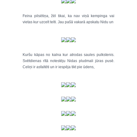
Feina pilsētiņa, žēl tikai, ka nav viņā kempinga vai
vietas kur uzcelt telti. Jau pašā vakarā apskatu Nidu un
Kuršu kāpas no kalna kur atrodas saules pulkstenis.
Svētdienas rītā notestēju Nidas pludmali jūras pusē.
Celiņi ir asfaltēti un ir iespēja tikt pie ūdens,