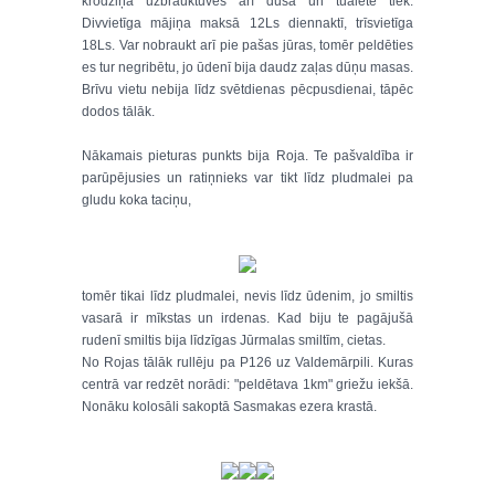
krodziņa uzbrauktuves arī dušā un tualetē tiek.
Divvietīga mājiņa maksā 12Ls diennaktī, trīsvietīga
18Ls. Var nobraukt arī pie pašas jūras, tomēr peldēties
es tur negribētu, jo ūdenī bija daudz zaļas dūņu masas.
Brīvu vietu nebija līdz svētdienas pēcpusdienai, tāpēc
dodos tālāk.
Nākamais pieturas punkts bija Roja. Te pašvaldība ir
parūpējusies un ratiņnieks var tikt līdz pludmalei pa
gludu koka taciņu,
tomēr tikai līdz pludmalei, nevis līdz ūdenim, jo smiltis
vasarā ir mīkstas un irdenas. Kad biju te pagājušā
rudenī smiltis bija līdzīgas Jūrmalas smiltīm, cietas.
No Rojas tālāk rullēju pa P126 uz Valdemārpili. Kuras
centrā var redzēt norādi: "peldētava 1km" griežu iekšā.
Nonāku kolosāli sakoptā Sasmakas ezera krastā.