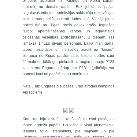
Gribējās aizbraukt uz Palangu un Kuršu kāpām
Lietuvā, nu domāts darīts... Bez jebkādas īpašas
sagatavošanās un iepriekšējas naktsmāju rezervācijas
piektdienas priekšpusdienā dodos ceļā. Vienīgi pirms
doties ārā no Rīgas, drošs paliek drošs, iegriežos
"Ergo" apdrošināšanas kantorī un iegādātājos
ceļošanas veselības apdrošināšanu 2 dienām. Tas
izmaksā 1.41Ls divām personām. Laika man gana,
tāpēc nesteidzos un neizvēlos braukt pa "taisno".
Izbraucu no Rīgas pa Jūrmalas šoseju, dodos caur
Jūrmalu un tālāk gar piekrasti uz augšu pa ceļu P128
kas pirms Engures pārtop par P131. (gribētājs var
paņemt karti un papētīt manu maršrutu)
Netālu aiz Engures pie pašas jūras atrodas kempings
Abragciems.
Kaut kur biju dzirdējis, ka šamējais esot pielāgots,
tāpēc iegriežu papētīt. Un točna ir visai pieņemams!
Izskatās zolīdi izremontēts, pie mājiņām un pie