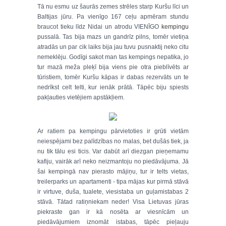
Tā nu esmu uz šaurās zemes strēles starp Kuršu līci un
Baltijas jūru. Pa vienīgo 167 ceļu apmēram stundu
braucot tieku līdz Nidai un atrodu VIENĪGO
kempingu
pussalā. Tas bija mazs un gandrīz pilns, tomēr vietiņa
atradās un par cik laiks bija jau tuvu pusnaktij neko citu
nemeklēju. Godīgi sakot man tas kempings nepatika, jo
tur mazā meža pleķī bija viens pie otra pieblīvēts ar
tūristiem, tomēr Kuršu kāpas ir dabas rezervāts un te
nedrīkst celt telti, kur ienāk prātā. Tāpēc biju spiests
pakļauties vietējiem apstākļiem.
Ar ratiem pa kempingu pārvietoties ir grūti vietām
neiespējami bez palīdzības no malas, bet dušās tiek, ja
nu tik tālu esi ticis. Var dabūt arī diezgan pieņemamu
kafiju, vairāk arī neko neizmantoju no piedāvājuma. Jā
šai kempingā nav pierasto mājiņu, tur ir telts vietas,
treilerparks un apartamenti - tipa mājas kur pirmā stāvā
ir virtuve, duša, tualete, viesistaba un guļamistabas 2
stāvā. Tātad ratiņniekam neder! Visa Lietuvas jūras
piekraste gan ir kā nosēta ar viesnīcām un
piedāvājumiem iznomāt istabas, tāpēc pieļauju