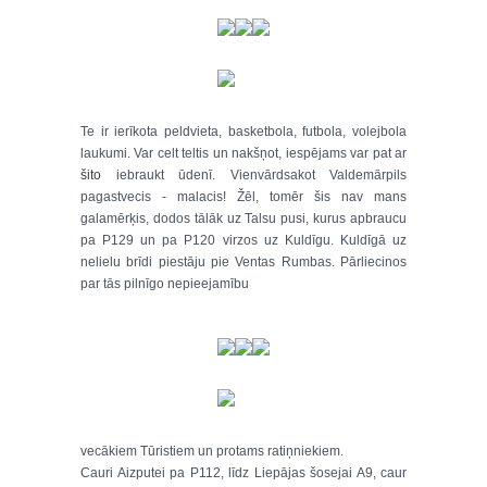
Te ir ierīkota peldvieta, basketbola, futbola, volejbola
laukumi. Var celt teltis un nakšņot, iespējams var pat ar
šito
iebraukt ūdenī. Vienvārdsakot Valdemārpils
pagastvecis - malacis! Žēl, tomēr šis nav mans
galamērķis, dodos tālāk uz Talsu pusi, kurus apbraucu
pa P129 un pa P120 virzos uz Kuldīgu. Kuldīgā uz
nelielu brīdi piestāju pie Ventas Rumbas. Pārliecinos
par tās pilnīgo nepieejamību
vecākiem Tūristiem un protams ratiņniekiem.
Cauri Aizputei pa P112, līdz Liepājas šosejai A9, caur