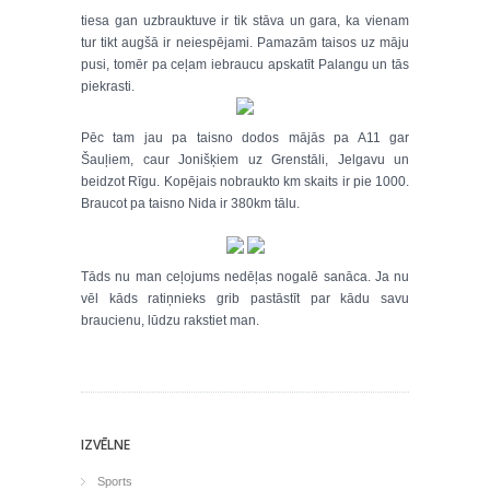
tiesa gan uzbrauktuve ir tik stāva un gara, ka vienam
tur tikt augšā ir neiespējami. Pamazām taisos uz māju
pusi, tomēr pa ceļam iebraucu apskatīt Palangu un tās
piekrasti.
Pēc tam jau pa taisno dodos mājās pa A11 gar
Šauļiem, caur Jonišķiem uz Grenstāli, Jelgavu un
beidzot Rīgu. Kopējais nobraukto km skaits ir pie 1000.
Braucot pa taisno Nida ir 380km tālu.
Tāds nu man ceļojums nedēļas nogalē sanāca. Ja nu
vēl kāds ratiņnieks grib pastāstīt par kādu savu
braucienu, lūdzu rakstiet man.
IZVĒLNE
Sports