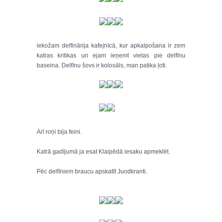
iekožam delfinārija kafejnīcā, kur apkalpošana ir zem
katras kritikas un ejam ieņemt vietas pie delfīnu
baseina. Delfīnu šovs ir kolosāls, man patika ļoti.
Arī roņi bija feini.
Katrā gadījumā ja esat Klaipēdā iesaku apmeklēt.
Pēc delfīniem braucu apskatīt Juodkranti.