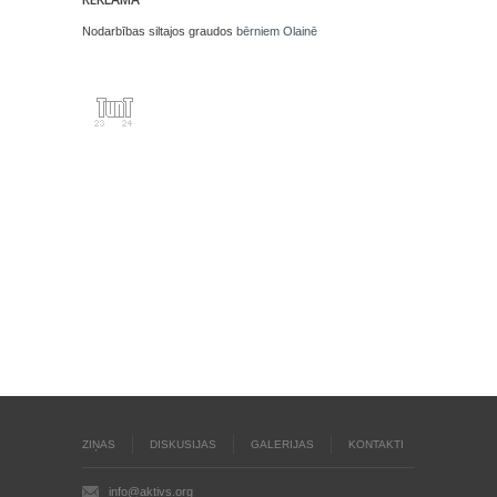
Nodarbības siltajos graudos
bērniem Olainē
ZIŅAS
DISKUSIJAS
GALERIJAS
KONTAKTI
info@aktivs.org