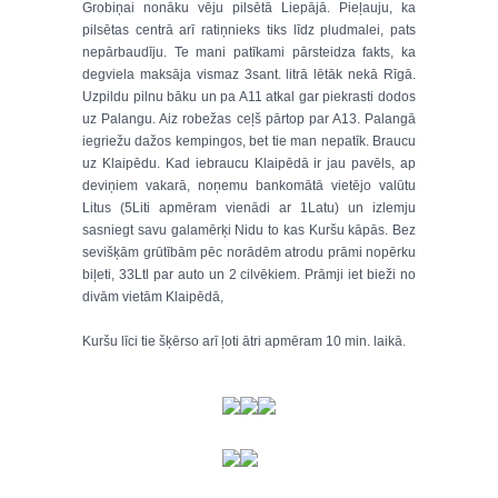
Grobiņai nonāku vēju pilsētā Liepājā. Pieļauju, ka
pilsētas centrā arī ratiņnieks tiks līdz pludmalei, pats
nepārbaudīju. Te mani patīkami pārsteidza fakts, ka
degviela maksāja vismaz 3sant. litrā lētāk nekā Rīgā.
Uzpildu pilnu bāku un pa A11 atkal gar piekrasti dodos
uz Palangu. Aiz robežas ceļš pārtop par A13. Palangā
iegriežu dažos kempingos, bet tie man nepatīk. Braucu
uz Klaipēdu. Kad iebraucu Klaipēdā ir jau pavēls, ap
deviņiem vakarā, noņemu bankomātā vietējo valūtu
Litus (5Liti apmēram vienādi ar 1Latu) un izlemju
sasniegt savu galamērķi Nidu to kas Kuršu kāpās. Bez
sevišķām grūtībām pēc norādēm atrodu prāmi nopērku
biļeti, 33Ltl par auto un 2 cilvēkiem. Prāmji iet bieži no
divām vietām Klaipēdā,
Kuršu līci tie šķērso arī ļoti ātri apmēram 10 min. laikā.