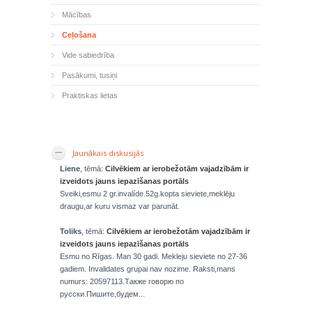
Mācības
Ceļošana
Vide sabiedrība
Pasākumi, tusiņi
Praktiskas lietas
Jaunākais diskusijās
Liene
, tēmā:
Cilvēkiem ar ierobežotām vajadzībām ir
izveidots jauns iepazīšanas portāls
Sveiki,esmu 2 gr.invalíde.52g.kopta sieviete,meklēju
draugu,ar kuru vismaz var parunāt.
Toliks
, tēmā:
Cilvēkiem ar ierobežotām vajadzībām ir
izveidots jauns iepazīšanas portāls
Esmu no Rīgas. Man 30 gadi. Mekleju sieviete no 27-36
gadiem. Invalidates grupai nav nozime. Raksti,mans
numurs: 20597113.Также говорю по
русски.Пишите,будем...