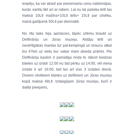
iespēju, ka var atrast par pieņemamu cenu naktsmājas,
kurās varētu tikt arī ar ratiem. Lai nu kā palieku teltī tas
maksā 10Ltl mašīna+10Ltl telts+ 15Ltl par cilvēku,
manā gadījumā 50Ltl par diennakti.
No rīta laiks bija apmācies, tāpēc izlēmu braukt uz
Delfināriju un Jūras muzeju. Atstāju telti un
nevērtīgākās mantas tur pat kempingā un braucu atkal
tos 47km uz vietu kur vakar mani atveda prāmis. Pie
Delfinārija kasēm ir pamatīga rinda to stāvot beidzas
biļetes uz izrādi 12:00 nu tad pērku uz 14:00, vēl viena
izrāde ir arī 16:00, bet tas arī viss 3 izrādes dienā.
Diviem cilvēkiem biļetes uz delfīniem un Jūras muzeju
kopā maksā 48Ltl. Izstaigājam Jūras muzeju, kurš ir
daļēji pieejams,