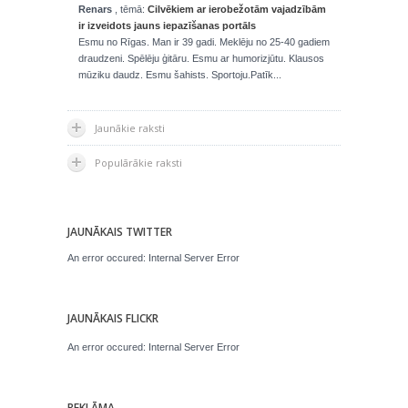
Renars
, tēmā:
Cilvēkiem ar ierobežotām vajadzībām
ir izveidots jauns iepazīšanas portāls
Esmu no Rīgas. Man ir 39 gadi. Meklēju no 25-40 gadiem
draudzeni. Spēlēju ģitāru. Esmu ar humorizjūtu. Klausos
mūziku daudz. Esmu šahists. Sportoju.Patīk...
Jaunākie raksti
Populārākie raksti
JAUNĀKAIS TWITTER
An error occured: Internal Server Error
JAUNĀKAIS FLICKR
An error occured: Internal Server Error
REKLĀMA