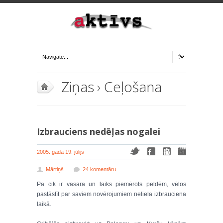
Ziņas
›
Ceļošana
Izbrauciens nedēļas nogalei
2005. gada 19. jūlijs
Mārtiņš
24 komentāru
Pa cik ir vasara un laiks piemērots peldēm, vēlos
pastāstīt par saviem novērojumiem neliela izbrauciena
laikā.