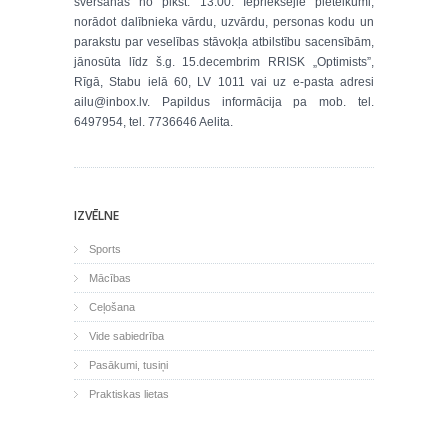
svēršanās no plkst. 13.00. Iepriekšējie pieteikumi,
norādot dalībnieka vārdu, uzvārdu, personas kodu un
parakstu par veselības stāvokļa atbilstību sacensībām,
jānosūta līdz š.g. 15.decembrim RRISK „Optimists”,
Rīgā, Stabu ielā 60, LV 1011 vai uz e-pasta adresi
ailu@inbox.lv. Papildus informācija pa mob. tel.
6497954, tel. 7736646 Aelita.
IZVĒLNE
Sports
Mācības
Ceļošana
Vide sabiedrība
Pasākumi, tusiņi
Praktiskas lietas