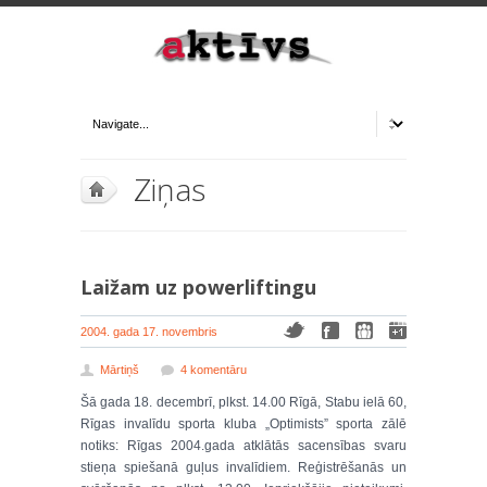
Ziņas
Laižam uz powerliftingu
2004. gada 17. novembris
Mārtiņš
4 komentāru
Šā gada 18. decembrī, plkst. 14.00 Rīgā, Stabu ielā 60,
Rīgas invalīdu sporta kluba „Optimists” sporta zālē
notiks: Rīgas 2004.gada atklātās sacensības svaru
stieņa spiešanā guļus invalīdiem. Reģistrēšanās un