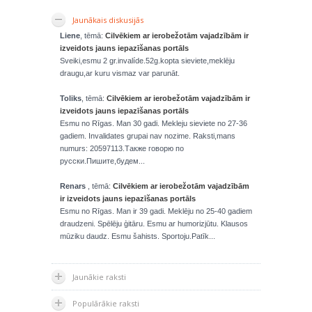
Jaunākais diskusijās
Liene
, tēmā:
Cilvēkiem ar ierobežotām vajadzībām ir
izveidots jauns iepazīšanas portāls
Sveiki,esmu 2 gr.invalíde.52g.kopta sieviete,meklēju
draugu,ar kuru vismaz var parunāt.
Toliks
, tēmā:
Cilvēkiem ar ierobežotām vajadzībām ir
izveidots jauns iepazīšanas portāls
Esmu no Rīgas. Man 30 gadi. Mekleju sieviete no 27-36
gadiem. Invalidates grupai nav nozime. Raksti,mans
numurs: 20597113.Также говорю по
русски.Пишите,будем...
Renars
, tēmā:
Cilvēkiem ar ierobežotām vajadzībām
ir izveidots jauns iepazīšanas portāls
Esmu no Rīgas. Man ir 39 gadi. Meklēju no 25-40 gadiem
draudzeni. Spēlēju ģitāru. Esmu ar humorizjūtu. Klausos
mūziku daudz. Esmu šahists. Sportoju.Patīk...
Jaunākie raksti
Populārākie raksti