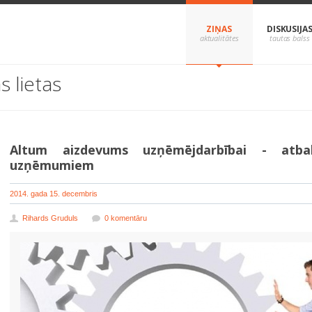
ZIŅAS
DISKUSIJA
s lietas
Altum aizdevums uzņēmējdarbībai - atba
uzņēmumiem
2014. gada 15. decembris
Rihards Gruduls
0 komentāru