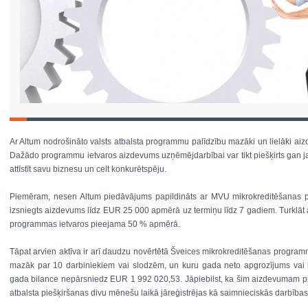
Ar Altum nodrošināto valsts atbalsta programmu palīdzību mazāki un lielāki ai
Dažādo programmu ietvaros aizdevums uzņēmējdarbībai var tikt piešķirts gan j
attīstīt savu biznesu un celt konkurētspēju.
Piemēram, nesen Altum piedāvājums papildināts ar MVU mikrokreditēšanas p
izsniegts aizdevums līdz EUR 25 000 apmērā uz termiņu līdz 7 gadiem. Turklā
programmas ietvaros pieejama 50 % apmērā.
Tāpat arvien aktīva ir arī daudzu novērtētā Šveices mikrokreditēšanas progr
mazāk par 10 darbiniekiem vai slodzēm, un kuru gada neto apgrozījums vai 
gada bilance nepārsniedz EUR 1 992 020,53. Jāpiebilst, ka šim aizdevumam piet
atbalsta piešķiršanas divu mēnešu laikā jāreģistrējas kā saimnieciskās darbības