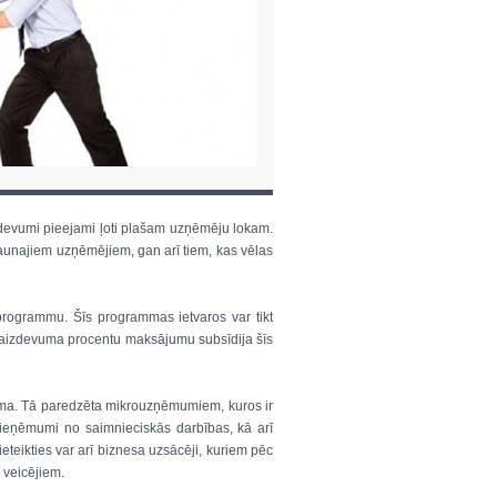
zdevumi pieejami ļoti plašam uzņēmēju lokam.
aunajiem uzņēmējiem, gan arī tiem, kas vēlas
rogrammu. Šīs programmas ietvaros var tikt
t aizdevuma procentu maksājumu subsīdija šīs
amma. Tā paredzēta mikrouzņēmumiem, kuros ir
ieņēmumi no saimnieciskās darbības, kā arī
eikties var arī biznesa uzsācēji, kuriem pēc
 veicējiem.