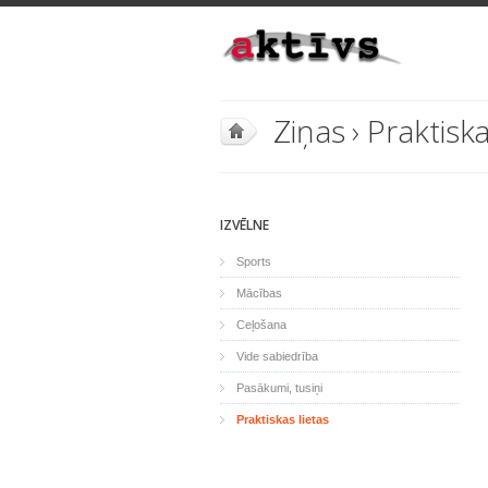
Ziņas
›
Praktiska
IZVĒLNE
Sports
Mācības
Ceļošana
Vide sabiedrība
Pasākumi, tusiņi
Praktiskas lietas