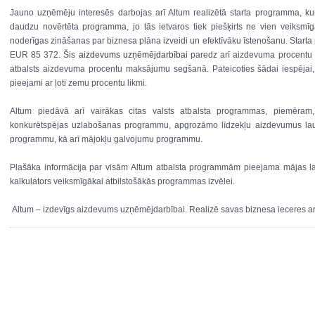
Jauno uzņēmēju interesēs darbojas arī Altum realizētā starta programma, kur
daudzu novērtēta programma, jo tās ietvaros tiek piešķirts ne vien veiksmīg
noderīgas zināšanas par biznesa plāna izveidi un efektīvāku īstenošanu. Sta
EUR 85 372. Šis
aizdevums uzņēmējdarbībai
paredz arī aizdevuma procentu s
atbalsts aizdevuma procentu maksājumu segšanā. Pateicoties šādai iespējai
pieejami ar ļoti zemu procentu likmi.
Altum piedāvā arī vairākas citas valsts atbalsta programmas, piemēr
konkurētspējas uzlabošanas programmu, apgrozāmo līdzekļu aizdevumus la
programmu, kā arī mājokļu galvojumu programmu.
Plašāka informācija par visām Altum atbalsta programmām pieejama mājas la
kalkulators veiksmīgākai atbilstošākās programmas izvēlei.
Altum – izdevīgs aizdevums uzņēmējdarbībai. Realizē savas biznesa ieceres a