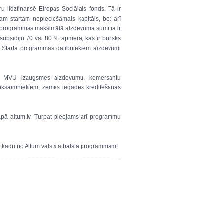
u līdzfinansē Eiropas Sociālais fonds. Tā ir
am startam nepieciešamais kapitāls, bet arī
rta programmas maksimālā aizdevuma summa ir
ubsīdiju 70 vai 80 % apmērā, kas ir būtisks
, Starta programmas dalībniekiem aizdevumi
am, MVU izaugsmes aizdevumu, komersantu
uksaimniekiem, zemes iegādes kreditēšanas
pā altum.lv. Turpat pieejams arī programmu
r kādu no Altum valsts atbalsta programmām!