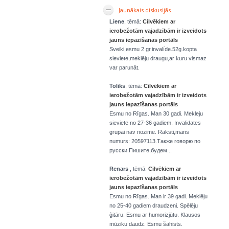
Jaunākais diskusijās
Liene
, tēmā:
Cilvēkiem ar
ierobežotām vajadzībām ir izveidots
jauns iepazīšanas portāls
Sveiki,esmu 2 gr.invalíde.52g.kopta
sieviete,meklēju draugu,ar kuru vismaz
var parunāt.
Toliks
, tēmā:
Cilvēkiem ar
ierobežotām vajadzībām ir izveidots
jauns iepazīšanas portāls
Esmu no Rīgas. Man 30 gadi. Mekleju
sieviete no 27-36 gadiem. Invalidates
grupai nav nozime. Raksti,mans
numurs: 20597113.Также говорю по
русски.Пишите,будем...
Renars
, tēmā:
Cilvēkiem ar
ierobežotām vajadzībām ir izveidots
jauns iepazīšanas portāls
Esmu no Rīgas. Man ir 39 gadi. Meklēju
no 25-40 gadiem draudzeni. Spēlēju
ģitāru. Esmu ar humorizjūtu. Klausos
mūziku daudz. Esmu šahists.