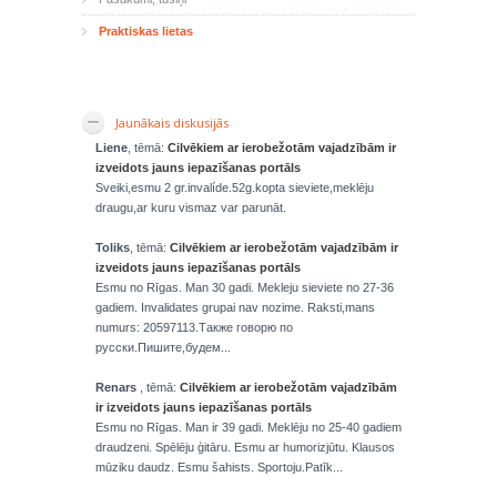
Praktiskas lietas
Jaunākais diskusijās
Liene
, tēmā:
Cilvēkiem ar ierobežotām vajadzībām ir
izveidots jauns iepazīšanas portāls
Sveiki,esmu 2 gr.invalíde.52g.kopta sieviete,meklēju
draugu,ar kuru vismaz var parunāt.
Toliks
, tēmā:
Cilvēkiem ar ierobežotām vajadzībām ir
izveidots jauns iepazīšanas portāls
Esmu no Rīgas. Man 30 gadi. Mekleju sieviete no 27-36
gadiem. Invalidates grupai nav nozime. Raksti,mans
numurs: 20597113.Также говорю по
русски.Пишите,будем...
Renars
, tēmā:
Cilvēkiem ar ierobežotām vajadzībām
ir izveidots jauns iepazīšanas portāls
Esmu no Rīgas. Man ir 39 gadi. Meklēju no 25-40 gadiem
draudzeni. Spēlēju ģitāru. Esmu ar humorizjūtu. Klausos
mūziku daudz. Esmu šahists. Sportoju.Patīk...