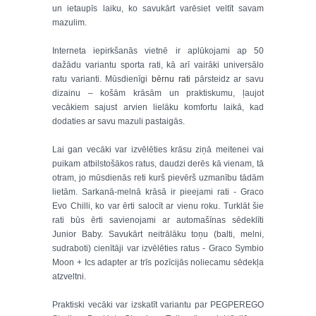
un ietaupīs laiku, ko savukārt varēsiet veltīt savam
mazulim.
Interneta iepirkšanās vietnē ir aplūkojami ap 50
dažādu variantu sporta rati, kā arī vairāki universālo
ratu varianti. Mūsdienīgi
bērnu rati
pārsteidz ar savu
dizainu – košām krāsām un praktiskumu, ļaujot
vecākiem sajust arvien lielāku komfortu laikā, kad
dodaties ar savu mazuli pastaigās.
Lai gan vecāki var izvēlēties krāsu ziņā meitenei vai
puikam atbilstošākos ratus, daudzi derēs kā vienam, tā
otram, jo mūsdienās reti kurš pievērš uzmanību tādām
lietām. Sarkanā-melnā krāsā ir pieejami rati - Graco
Evo Chilli, ko var ērti salocīt ar vienu roku. Turklāt šie
rati būs ērti savienojami ar automašīnas sēdeklīti
Junior Baby. Savukārt neitrālāku toņu (balti, melni,
sudraboti) cienītāji var izvēlēties ratus - Graco Symbio
Moon + Ics adapter ar trīs pozīcijās noliecamu sēdekļa
atzveltni.
Praktiski vecāki var izskatīt variantu par PEGPEREGO