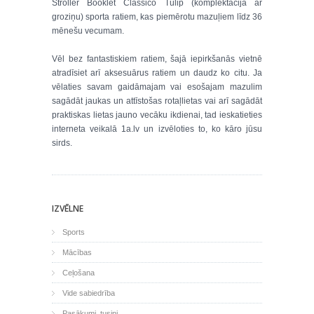
Stroller Booklet Classico Tulip (komplektācijā ar
groziņu) sporta ratiem, kas piemērotu mazuļiem līdz 36
mēnešu vecumam.
Vēl bez fantastiskiem ratiem, šajā iepirkšanās vietnē
atradīsiet arī aksesuārus ratiem un daudz ko citu. Ja
vēlaties savam gaidāmajam vai esošajam mazulim
sagādāt jaukas un attīstošas rotaļlietas vai arī sagādāt
praktiskas lietas jauno vecāku ikdienai, tad ieskatieties
interneta veikalā 1a.lv un izvēloties to, ko kāro jūsu
sirds.
IZVĒLNE
Sports
Mācības
Ceļošana
Vide sabiedrība
Pasākumi, tusiņi