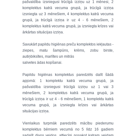
pašvaldība izsniegusi trūcīgā izziņu uz 1 mēnesi, 2
komplektus katrā vecuma grupā, ja trūcīgā izziņa
izsniegta uz 3 mēnešiem, 4 komplektus katrā vecuma
grupā, ja trūcīgā izziņa ir uz 4 - 6 mēnešiem, 2
komplektus katrā vecuma grupā, ja izsniegta krīzes vai
ārkārtas situācijas izziņa.
Savukārt papildu higiēnas preču komplektos iekļautas -
ziepes, matu šampūns, krēms, zobu birste,
autiņbiksītes, marlītes un mitrās
salvetes ādas kopšanai.
Papildu higiēnas komplektus paredzēts dalīt šādā
apjomā: 1 komplektu katrā vecuma grupā, ja
pašvaldība izsniegusi trūcīgā izziņu uz 1 vai 3
mēnešiem, 2 komplektus katrā vecuma grupā, ja
trūcīgā izziņa ir uz 4 - 6 mēnešiem, 1 komplektu katrā
vecuma grupā, ja izsniegta krīzes vai ārkārtas
situācijas izziņa.
Vienlaikus turpmāk paredzēts mācību piederumu
komplektus bērniem vecumā no 5 līdz 16 gadiem
sadalīt divos veidos, attiecīgi nosakot katram veidam