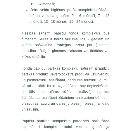
19 - 24 mēneši;
četru veidu higiēnas preču komplektus šādām
bērnu vecuma grupām: 0 - 6 mēneši, 7 - 12
mēneši, 13 - 18 mēneši, 19 - 24 mēneši.
Tiesības saņemt papildu fonda komplektus būs
ģimenēm, kurās ir bērns vecumā līdz 2 gadiem un
kurām pašvaldība izsniegusi izziņu par ģimenes
atbilstību trūcīgas ģimenes statusam vai ārkārtas vai
krīzes situāciju.
Fonda papildu pārtikas komplektu saturam izraudzīti
pārtikas produkti, ievērojot katra produkta uzturvērtību
un piemērotību izdalīšanai, derīguma termiņu ilgumu,
kā arī apstākli, ka to uzglabāšanai nav nepieciešams
speciāls temperatūras režīms - mākslīgie papildu
ēdināšanas maisījumi zīdaiņiem un maziem bērniem,
biezputras, augļu un dārzeņu biezeņi, biezeņi ar gaļu
un sausiņi.
Papildu pārtikas komplektus paredzēts dalīt šādā
apjomā: 1 komplektu katrā vecuma grupā, ja