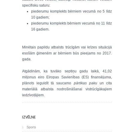
specifisku saturu:
piederumu komplekts bērniem vecumā no 5 līdz
10 gadiem;
piederumu komplekts bērniem vecumā no 11 līdz
16 gadiem.
Minētais papildu atbalsts trūcīgām vai krīzes situācijā
esošām ģimenēm ar bērniem būs pieejams no 2017.
gada.
Atgādinām, ka tuvāko septiņu gadu laikā, 41,02
miljonus eiro Eiropas Savienības (ES) finansējuma,
plānots ieguldīt tā saucamo
pārtikas paku
un cita
materiālā atbalsta nodrošināšanai vistrūcīgākajiem
iedzīvotājiem.
IZVĒLNE
Sports