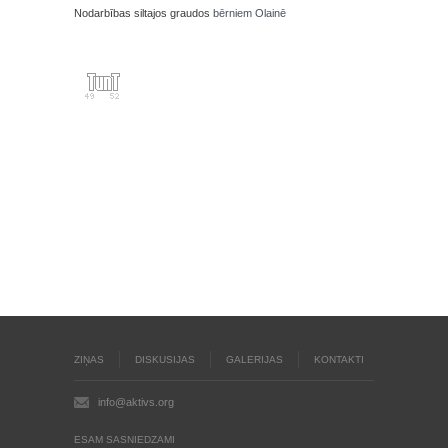
Nodarbības siltajos graudos
bērniem Olainē
ZIŅAS
DISKUSIJAS
GALERIJAS
KONTAKTI
info@aktivs.org
ESAM SASNIEDZAMI