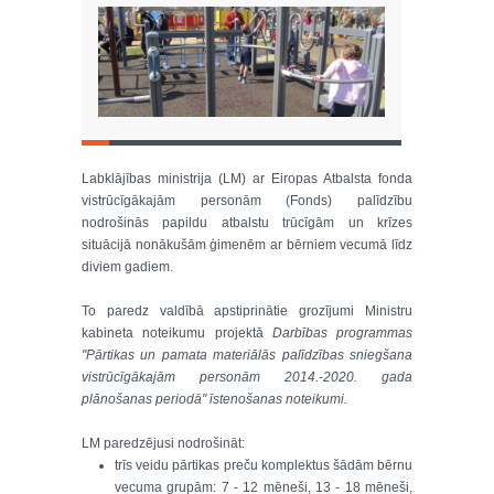
Labklājības ministrija (LM) ar Eiropas Atbalsta fonda
vistrūcīgākajām personām (Fonds) palīdzību
nodrošinās papildu atbalstu trūcīgām un krīzes
situācijā nonākušām ģimenēm ar bērniem vecumā līdz
diviem gadiem.
To paredz valdībā apstiprinātie grozījumi Ministru
kabineta noteikumu projektā
Darbības programmas
"Pārtikas un pamata materiālās palīdzības sniegšana
vistrūcīgākajām personām 2014.-2020. gada
plānošanas periodā" īstenošanas noteikumi.
LM paredzējusi nodrošināt:
trīs veidu pārtikas preču komplektus šādām bērnu
vecuma grupām: 7 - 12 mēneši, 13 - 18 mēneši,