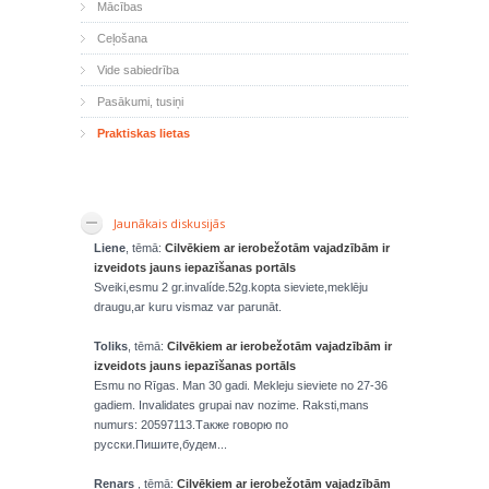
Mācības
Ceļošana
Vide sabiedrība
Pasākumi, tusiņi
Praktiskas lietas
Jaunākais diskusijās
Liene
, tēmā:
Cilvēkiem ar ierobežotām vajadzībām ir
izveidots jauns iepazīšanas portāls
Sveiki,esmu 2 gr.invalíde.52g.kopta sieviete,meklēju
draugu,ar kuru vismaz var parunāt.
Toliks
, tēmā:
Cilvēkiem ar ierobežotām vajadzībām ir
izveidots jauns iepazīšanas portāls
Esmu no Rīgas. Man 30 gadi. Mekleju sieviete no 27-36
gadiem. Invalidates grupai nav nozime. Raksti,mans
numurs: 20597113.Также говорю по
русски.Пишите,будем...
Renars
, tēmā:
Cilvēkiem ar ierobežotām vajadzībām