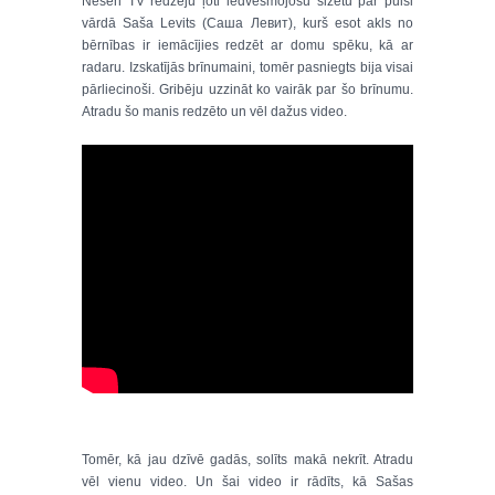
Nesen TV redzēju ļoti iedvesmojošu sižetu par puisi
vārdā Saša Levits (Саша Левит), kurš esot akls no
bērnības ir iemācījies redzēt ar domu spēku, kā ar
radaru. Izskatījās brīnumaini, tomēr pasniegts bija visai
pārliecinoši. Gribēju uzzināt ko vairāk par šo brīnumu.
Atradu šo manis redzēto un vēl dažus video.
Tomēr, kā jau dzīvē gadās, solīts makā nekrīt. Atradu
vēl vienu video. Un šai video ir rādīts, kā Sašas