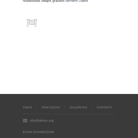
Nodarbības siltajos graudos
bērniem Olainē
ZIŅAS
DISKUSIJAS
GALERIJAS
KONTAKTI
info@aktivs.org
ESAM SASNIEDZAMI