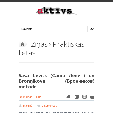
Ziņas
›
Praktiskas
lietas
Saša Levits (Саша Левит) un
Bronņikova (Бронников)
metode
2009. gada 1. jūlijs
Mārtiņš
0 komentāru