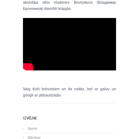
skolotāja dēls Vladimirs Bronņikovs (Владимир
Бронников) diemžēl krāpjās.
Vaig ticēt brīnumiem un tie notiks, bet ar galvu un
googli ar jādraudzējās.
IZVĒLNE
Sports
Mācības