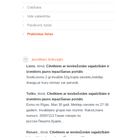
Ceļošana
Vide sabiedrība
Pasākumi, tusiņi
Praktiskas lietas
Jaunākais diskusijās
Liene
, tēmā:
Cilvēkiem ar ierobežotām vajadzībām ir
izveidots jauns iepazīšanas portāls
Sveiki,esmu 2 gr.invalíde.52g.kopta sieviete,meklēju
draugu,ar kuru vismaz var parunāt.
Toliks
, tēmā:
Cilvēkiem ar ierobežotām vajadzībām ir
izveidots jauns iepazīšanas portāls
Esmu no Rīgas. Man 30 gadi. Mekleju sieviete no 27-36
gadiem. Invalidates grupai nav nozime. Raksti,mans
numurs: 20597113.Также говорю по
русски.Пишите,будем...
Renars
, tēmā:
Cilvēkiem ar ierobežotām vajadzībām