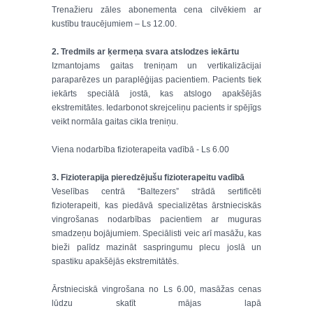
Trenažieru zāles abonementa cena cilvēkiem ar
kustību traucējumiem – Ls 12.00.
2. Tredmils ar ķermeņa svara atslodzes iekārtu
Izmantojams gaitas treniņam un vertikalizācijai
paraparēzes un paraplēģijas pacientiem. Pacients tiek
iekārts speciālā jostā, kas atslogo apakšējās
ekstremitātes. Iedarbonot skrejceliņu pacients ir spējīgs
veikt normāla gaitas cikla treniņu.
Viena nodarbība fizioterapeita vadībā - Ls 6.00
3. Fizioterapija pieredzējušu fizioterapeitu vadībā
Veselības centrā “Baltezers” strādā sertificēti
fizioterapeiti, kas piedāvā specializētas ārstnieciskās
vingrošanas nodarbības pacientiem ar muguras
smadzeņu bojājumiem. Speciālisti veic arī masāžu, kas
bieži palīdz mazināt saspringumu plecu joslā un
spastiku apakšējās ekstremitātēs.
Ārstnieciskā vingrošana no Ls 6.00, masāžas cenas
lūdzu skatīt mājas lapā