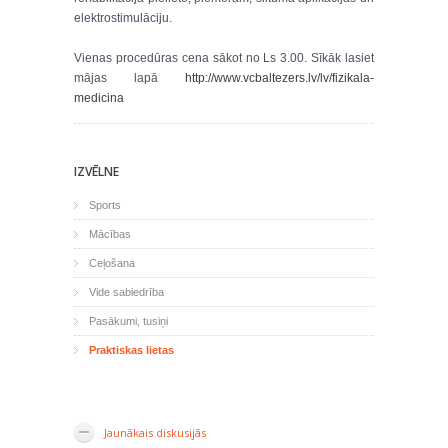
elektrostimulāciju.
Vienas procedūras cena sākot no Ls 3.00. Sīkāk lasiet
mājas lapā
http://www.vcbaltezers.lv/lv/fizikala-
medicina
IZVĒLNE
Sports
Mācības
Ceļošana
Vide sabiedrība
Pasākumi, tusiņi
Praktiskas lietas
Jaunākais diskusijās