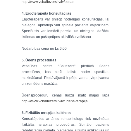
http://www.vcbaltezers.lv/lv/cenas
4. Ergoterapeita konsultācijas
Ergoterapeits var sniegt noderīgas konsultācijas, lai
pielāgotu apkārtējo vidi spinālā pacienta vajadzībām.
Speciālists var iemācīt pareizu un atvieglotu dažādu
ikdienas un pašaprūpes aktivitāšu veikšanu.
Nodarbības cena no Ls 6.00
5. Ūdens procedūras
Veselības centrs “Baltezers” piedāvā ūdens
procedūras, kas bieži lieliski noder spastikas
mazināšanai. Piedāvājumā ir pērļu vanna, virpuļvanna
un zemūdens masāža.
Ūdensprocedūru cenas lūdzu skatīt mājas lapā
http://www.vcbaltezers.lv/lv/udens-terapija
6. Fizikālās terapijas kabinets
Konsultējoties ar ārstu rehabilitologu tiek nozīmētas
fizikālās terapijas procedūras. Spinālo pacientu
rehabilitācijā pielieto, piemēram, siltuma aplikācijas un