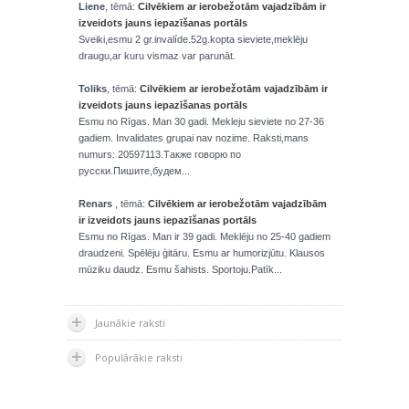
Liene
, tēmā:
Cilvēkiem ar ierobežotām vajadzībām ir
izveidots jauns iepazīšanas portāls
Sveiki,esmu 2 gr.invalíde.52g.kopta sieviete,meklēju
draugu,ar kuru vismaz var parunāt.
Toliks
, tēmā:
Cilvēkiem ar ierobežotām vajadzībām ir
izveidots jauns iepazīšanas portāls
Esmu no Rīgas. Man 30 gadi. Mekleju sieviete no 27-36
gadiem. Invalidates grupai nav nozime. Raksti,mans
numurs: 20597113.Также говорю по
русски.Пишите,будем...
Renars
, tēmā:
Cilvēkiem ar ierobežotām vajadzībām
ir izveidots jauns iepazīšanas portāls
Esmu no Rīgas. Man ir 39 gadi. Meklēju no 25-40 gadiem
draudzeni. Spēlēju ģitāru. Esmu ar humorizjūtu. Klausos
mūziku daudz. Esmu šahists. Sportoju.Patīk...
Jaunākie raksti
Populārākie raksti