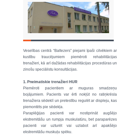
Veselības centrā “Baltezers” piejami īpaši cilvēkiem ar
kustību traucējumiem piemēroti rehabilitācijas
trenažieri, kā arī dažādas rehabilitācijas procedūras un
zinošu speciālistu konsultācijas.
1. Pneimatiskie trenažieri HUR
Piemēroti pacientiem ar muguras smadzeņu
bojājumiem. Pacients var ērti nokļūt no ratiņkrēsla
trenažiera sēdeklī un pretestību regulēt ar displeju, kas
piemontēts pie sēdekļa.
Paraplēģijas pacienti var nostiprināt augšējo
ekstremitāšu un rumpja muskulatūru, bet paraparēzes
pacienti var uzturēt vai uzlabot arī apakšējo
ekstremitāšu muskuļu spēku.