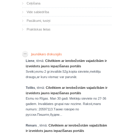
Ceļošana
Vide sabiedrība
Pasākumi, tusiņi
Praktiskas lietas
Jaunākais diskusijās
Liene
, tēmā:
Cilvēkiem ar ierobežotām vajadzībām ir
izveidots jauns iepazīšanas portāls
Sveiki,esmu 2 gr.invalíde.52g.kopta sieviete,meklēju
draugu,ar kuru vismaz var parunāt.
Toliks
, tēmā:
Cilvēkiem ar ierobežotām vajadzībām ir
izveidots jauns iepazīšanas portāls
Esmu no Rīgas. Man 30 gadi. Mekleju sieviete no 27-36
gadiem. Invalidates grupai nav nozime. Raksti,mans
numurs: 20597113.Также говорю по
русски.Пишите,будем...
Renars
, tēmā:
Cilvēkiem ar ierobežotām vajadzībām
ir izveidots jauns iepazīšanas portāls