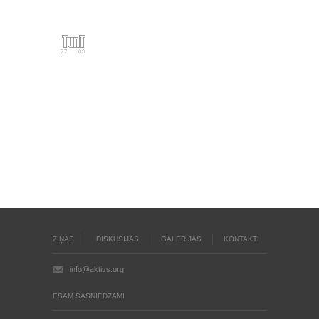
ZIŅAS
DISKUSIJAS
GALERIJAS
KONTAKTI
info@aktivs.org
ESAM SASNIEDZAMI