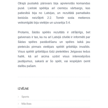
Otrajā puslaikā pārsvars bija apvienotās komandas
pusē. Lieliski spēlēja arī ciemiņu vārtsargs, kas
patiesībā bija no Latvijas, un rezultātā pamatlaiks
beidzās neizšķirti 2:2. Tomēr soda metienos
veiksmīgāki bija vietējie un uzvarēja 5:4.
Protams, šādās spēlēs rezultāts ir otršķirīgs, bet
galvenais ir tas, ka nu arī Latvijā cilvēki ir informēti par
šādas spēles pastāvēšanu un spēles laikā jau
pieteicās pirmais vietējais spēlēt gribētājs invalīds.
Visus spēlēt gribētājus lūdz pieteikties Jelgavas ledus
hallē, kā arī aicina uzdot visus interesējošos
jautājumus, sakarā ar šo spēli, vai iespējām ņemt
dalību pašam.
IZVĒLNE
Sports
Mācības