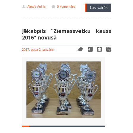
Aigars Apinis
0 komentāru
Lasi vairāk
Jēkabpils “Ziemassvetku kauss
2016” novusā
2017. gada 2. janvāris