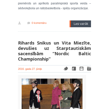
piemērots un aprīkots paralimpiskā sporta veida –
sēdvolejbola un ratiņbasketbola - spēļu organizācijai.
0 komentāru
Lasi vairāk
Rihards Snikus un Vita Miezīte,
devušies uz Starptautiskām
sacensībām “Nordic Baltic
Championship”
2016. gada 27. jūnijs