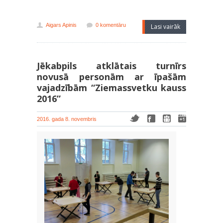
Aigars Apinis
0 komentāru
Lasi vairāk
Jēkabpils atklātais turnīrs
novusā personām ar īpašām
vajadzībām “Ziemassvetku kauss
2016”
2016. gada 8. novembris