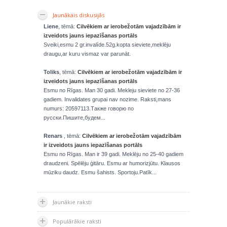
Jaunākais diskusijās
Liene
, tēmā:
Cilvēkiem ar ierobežotām vajadzībām ir
izveidots jauns iepazīšanas portāls
Sveiki,esmu 2 gr.invalíde.52g.kopta sieviete,meklēju
draugu,ar kuru vismaz var parunāt.
Toliks
, tēmā:
Cilvēkiem ar ierobežotām vajadzībām ir
izveidots jauns iepazīšanas portāls
Esmu no Rīgas. Man 30 gadi. Mekleju sieviete no 27-36
gadiem. Invalidates grupai nav nozime. Raksti,mans
numurs: 20597113.Также говорю по
русски.Пишите,будем...
Renars
, tēmā:
Cilvēkiem ar ierobežotām vajadzībām
ir izveidots jauns iepazīšanas portāls
Esmu no Rīgas. Man ir 39 gadi. Meklēju no 25-40 gadiem
draudzeni. Spēlēju ģitāru. Esmu ar humorizjūtu. Klausos
mūziku daudz. Esmu šahists. Sportoju.Patīk...
Jaunākie raksti
Populārākie raksti