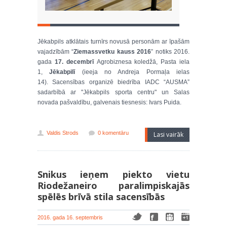
Jēkabpils atklātais turnīrs novusā personām ar īpašām
vajadzībām “
Ziemassvetku kauss 2016
” notiks 2016.
gada
17. decembrī
Agrobiznesa koledžā, Pasta iela
1,
Jēkabpilī
(ieeja no Andreja Pormaļa ielas
14). Sacensības organizē biedrība IADC “AUSMA”
sadarbībā ar "Jēkabpils sporta centru" un Salas
novada pašvaldību, galvenais tiesnesis: Ivars Puida.
Valdis Strods
0 komentāru
Lasi vairāk
Snikus ieņem piekto vietu
Riodežaneiro paralimpiskajās
spēlēs brīvā stila sacensībās
2016. gada 16. septembris