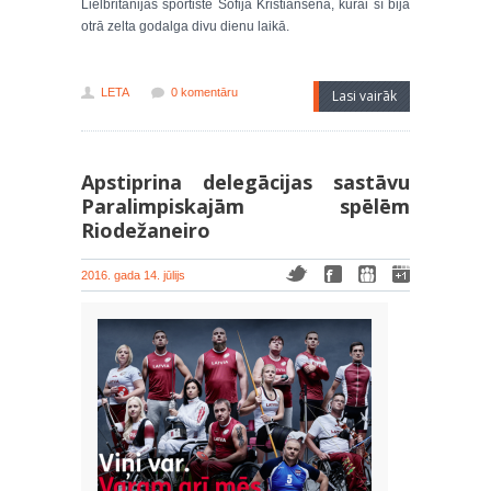
Lielbritānijas sportiste Sofija Kristiansena, kurai šī bija
otrā zelta godalga divu dienu laikā.
LETA
0 komentāru
Lasi vairāk
Apstiprina delegācijas sastāvu
Paralimpiskajām spēlēm
Riodežaneiro
2016. gada 14. jūlijs