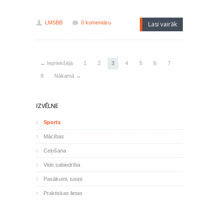
LMSBB
0 komentāru
Lasi vairāk
← Iepriekšējā
1
2
3
4
5
6
7
8
Nākamā →
IZVĒLNE
Sports
Mācības
Ceļošana
Vide sabiedrība
Pasākumi, tusiņi
Praktiskas lietas