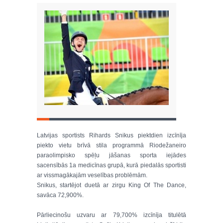
Latvijas sportists Rihards Snikus piektdien izcīnīja
piekto vietu brīvā stila programmā Riodežaneiro
paraolimpisko spēļu jāšanas sporta iejādes
sacensībās 1a medicīnas grupā, kurā piedalās sportisti
ar vissmagākajām veselības problēmām.
Snikus, startējot duetā ar zirgu King Of The Dance,
savāca 72,900%.
Pārliecinošu uzvaru ar 79,700% izcīnīja titulētā