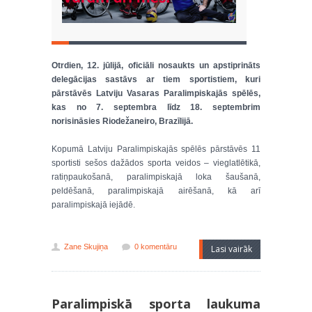
Otrdien, 12. jūlijā, oficiāli nosaukts un apstiprināts
delegācijas sastāvs ar tiem sportistiem, kuri
pārstāvēs Latviju Vasaras Paralimpiskajās spēlēs,
kas no 7. septembra līdz 18. septembrim
norisināsies Riodežaneiro, Brazīlijā.
Kopumā Latviju Paralimpiskajās spēlēs pārstāvēs 11
sportisti sešos dažādos sporta veidos – vieglatlētikā,
ratiņpaukošanā, paralimpiskajā loka šaušanā,
peldēšanā, paralimpiskajā airēšanā, kā arī
paralimpiskajā iejādē.
Zane Skujiņa
0 komentāru
Lasi vairāk
Paralimpiskā sporta laukuma