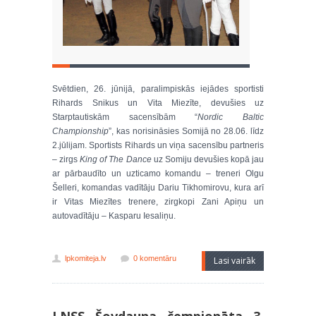
Svētdien, 26. jūnijā, paralimpiskās iejādes sportisti
Rihards Snikus un Vita Miezīte, devušies uz
Starptautiskām sacensībām “
Nordic Baltic
Championship
”, kas norisināsies Somijā no 28.06. līdz
2.jūlijam. Sportists Rihards un viņa sacensību partneris
– zirgs
King of The Dance
uz Somiju devušies kopā jau
ar pārbaudīto un uzticamo komandu – treneri Olgu
Šelleri, komandas vadītāju Dariu Tikhomirovu, kura arī
ir Vitas Miezītes trenere, zirgkopi Zani Apiņu un
autovadītāju – Kasparu Iesaliņu.
lpkomiteja.lv
0 komentāru
Lasi vairāk