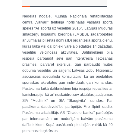
Nedēļas nogalē, 4.jūnijā Nacionālā rehabilitācijas
centra „Vaivari” teritorijā norisinājās vasaras sporta
spēles “Ar sportu uz veselību 2016”. Latvijas Muguras
smadzeņu bojājumu biedrība (LMSBB), sadarbojoties
ar Jūrmalas pilsētas domi (JD) organizēja sporta dienu,
kuras laikā visi dalībnieki varēja piedalītes 14 dažādās,
veselību veicinošās aktivitātēs. Dalībniekiem bija
iespēja pārbaudīt sevi gan riteņkrēsla lietošanas
prasmēs, pārvarot šķēršļus, gan pārbaudīt mutes
dobuma veselību un saņemt Latvijas Zobu Higiēnistu
asociācijas speciālistu konsultāciju, kā arī piedalīties
sportiskās aktivitātēs gan individuāli, gan komandās.
Pasākuma laikā dalībniekiem bija iespēja iepazīties ar
kanisterapiju, kā arī noskaidrot sev aktuālus jautājumus
SIA “Medilink” un SIA “Slaugivita” stendos. Par
pasākuma daudzveidību parūpējās Fire Spirit studio.
Pasākuma atbalstītājs AS “Citadele banka” parūpējās
par interesantām un noderīgām balvām pasākuma
dalībniekiem. Kopā pasākumā piedalījās vairāk kā 40
personas riteņkrēslos.