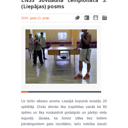
LNSS Šovdauna čempionāta 3.
(Liepājas) posms
2016. gada 21. jūnijs
Uz trešo atlases posmu Liepājā kopumā ieradās 20
spēlētāji. Divās dienās tika izspēlētas vairāk kā 80
spēles un tika noskaidroti godalgoto un pārējo vietu
ieguvēji. Jāsaka, ka šoreiz iztika bez lieliem
pārsteigumiem gala rezultātos, taču netrūka daudz