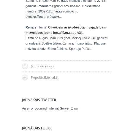
Esmu no Rīgas. Man 30 gadi. Mekleju sieviete no 27-36
gadiem. Invalidates grupai nav nozime. Raksti,mans
numurs: 20597113.Также говорю по
русски.Пишите,будем...
Renars
, tēmā:
Cilvēkiem ar ierobežotām vajadzībām
ir izveidots jauns iepazīšanas portāls
Esmu no Rīgas. Man ir 39 gadi. Meklēju no 25-40 gadiem
draudzeni. Spēlēju ģitāru. Esmu ar humorizjūtu. Klausos
mūziku daudz. Esmu šahists. Sportoju.Patīk...
Jaunākie raksti
Populārākie raksti
JAUNĀKAIS TWITTER
An error occured: Internal Server Error
JAUNĀKAIS FLICKR