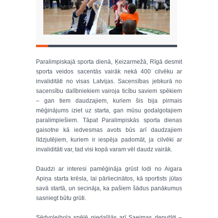
Paralimpiskajā sporta dienā, Ķeizarmežā, Rīgā desmit
sporta veidos sacentās vairāk nekā 400 cilvēku ar
invaliditāti no visas Latvijas. Sacensības jebkurā no
sacensību dalībniekiem vairoja ticību saviem spēkiem
– gan tiem daudzajiem, kuriem šis bija pirmais
mēģinājums iziet uz starta, gan mūsu godalgotajiem
paralimpiešiem. Tāpat Paralimpiskās sporta dienas
gaisotne kā iedvesmas avots būs arī daudzajiem
līdzjutējiem, kuriem ir iespēja padomāt, ja cilvēki ar
invaliditāti var, tad visi kopā varam vēl daudz vairāk.
Daudzi ar interesi pamēģināja grūst lodi no Aigara
Apiņa starta krēsla, lai pārliecinātos, kā sportists jūtas
savā startā, un secināja, ka pašiem šādus panākumus
sasniegt būtu grūti.
Sēdvolejbola spēlē piedalījās arī Saeimas deputāti –