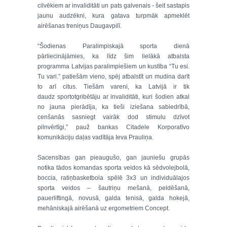
cilvēkiem ar invaliditāti un pats galvenais - šeit sastapis
jaunu audzēkni, kura gatava turpmāk apmeklēt
airēšanas treniņus Daugavpilī.
“Šodienas Paralimpiskajā sporta dienā
pārliecinājāmies, ka līdz šim lielākā atbalsta
programma Latvijas paralimpiešiem un kustība “Tu esi.
Tu vari.” patiešām vieno, spēj atbalstīt un mudina darīt
to arī citus. Tiešām vareni, ka Latvijā ir tik
daudz sportotgribētāju ar invaliditāti, kuri šodien atkal
no jauna pierādīja, ka tieši iziešana sabiedrībā,
cenšanās sasniegt vairāk dod stimulu dzīvot
pilnvērtīgi,” pauž bankas Citadele Korporatīvo
komunikāciju daļas vadītāja Ieva Prauliņa.
Sacensības gan pieaugušo, gan jauniešu grupās
notika tādos komandas sporta veidos kā sēdvolejbolā,
boccia, ratiņbasketbola spēlē 3x3 un individuālajos
sporta veidos – šautriņu mešanā, peldēšanā,
pauerliftingā, novusā, galda tenisā, galda hokejā,
mehāniskajā airēšanā uz ergometriem Concept.