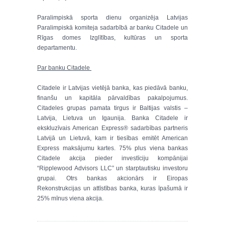
Paralimpiskā sporta dienu organizēja Latvijas
Paralimpiskā komiteja sadarbībā ar banku Citadele un
Rīgas domes Izglītības, kultūras un sporta
departamentu.
Par banku Citadele
Citadele ir Latvijas vietējā banka, kas piedāvā banku,
finanšu un kapitāla pārvaldības pakalpojumus.
Citadeles grupas pamata tirgus ir Baltijas valstis –
Latvija, Lietuva un Igaunija. Banka Citadele ir
ekskluzīvais American Express® sadarbības partneris
Latvijā un Lietuvā, kam ir tiesības emitēt American
Express maksājumu kartes. 75% plus viena bankas
Citadele akcija pieder investīciju kompānijai
“Ripplewood Advisors LLC” un starptautisku investoru
grupai. Otrs bankas akcionārs ir Eiropas
Rekonstrukcijas un attīstības banka, kuras īpašumā ir
25% mīnus viena akcija.