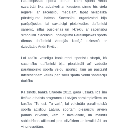
Paralimpiskās sporta dienas katra sporta veida
uzvarētāji tika apbalvoti ar kausiem, pirmo trīs vietu
ieguvēji ar sacensību medaļām, tāpat neizpalika
pārsteiguma balvas. Sacensību organizatori bija
parūpējušies, lai savlaicīgi pieteikušies dalībnieki
saņemtu siltas pusdienas un T-kreklu ar sacensību
simboliku. Sacensību noslēgumā Paralimpiskās sporta
dienas dalībnieki vienojās kopīgā dziesmā ar
dziedātāju Andri Kiviču.
Lai radītu veselīgu konkurenci sportistu starpā, kā
sacensību dalībnieki bija pieaicināti arī vadošie
paralimpisko sporta veidu sportisti, kuri arī pastāstīt
interesentiem vairāk par savu sporta veidu federāciju
darbību.
Kā ziņots, banka Citadele 2012. gadā uzsāka līdz šim
lielāko atbalsta programmu Latvijas paralimpiešiem un
kustību “Tu esi. Tu vari.”, lai veicinātu paralimpiskā
sporta attīstību Latvijā, sportam piesaistītu arvien
jaunus cilvēkus, kam ir invaliditāte, un mainītu
sabiedrības attieksmi pret cilvēkiem ar invaliditāti un
viņu iespējām.