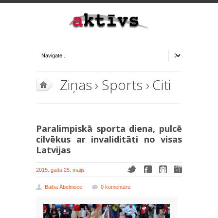
Ziņas
›
Sports
›
Citi
Paralimpiskā sporta diena, pulcē
cilvēkus ar invaliditāti no visas
Latvijas
2015. gada 25. maijs
Baiba Ābelniece
0 komentāru