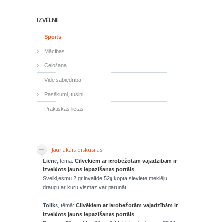
IZVĒLNE
Sports
Mācības
Ceļošana
Vide sabiedrība
Pasākumi, tusiņi
Praktiskas lietas
Jaunākais diskusijās
Liene
, tēmā:
Cilvēkiem ar ierobežotām vajadzībām ir
izveidots jauns iepazīšanas portāls
Sveiki,esmu 2 gr.invalíde.52g.kopta sieviete,meklēju
draugu,ar kuru vismaz var parunāt.
Toliks
, tēmā:
Cilvēkiem ar ierobežotām vajadzībām ir
izveidots jauns iepazīšanas portāls