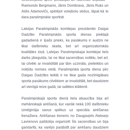
Raimonds Bergmanis, Jānis Dombrava, Jānis Ruks un
Aldis Adamovičs, spēlējot volejbolu sēdus, tāpat kā to
dara paralimpiskie sportisti.
Latvijas Paralimpiskās komitejas prezidentei Daigai
Dadzītei Paralimpiskās sporta dienas piektajā
gadadienā ir īpašs prieks, ka pasākums ir audzis ne
tikai dalībnieku skaita, bet arī organizatoriskās
kvalitātes ziņā. Latvijas Paralimpiskajai komitejai liels
darbs jāiegulda, lai ne tikai sacensības notiktu, bet arī,
lai cilvēki ar invaliditāti par tām uzzinātu, pieteiktos un
nokļūtu norises vietā. Paralimpiskā sporta diena pēc
Daigas Dadzītes teiktā ir ne tikai gada nozīmīgākais
sporta pasākums cilvēkiem ar invaliditāti, bet daudziem
arī vienīgā reize gadā, lai satiktos klātienē.
Paralimpiskajā sporta dienā liela atsaucība bija arī
mehāniskajā airēšanā, kur vairāk nekā 100 dalībnieku
izmēģināja savus spēkus uz speciāla airēšanas
trenažiera. Airēšanas treneris no Daugavpils Aleksejs
Lavrenovs palīdzēja organizēt šīs sacensības un bija
gandarīts, ka varējis pastāstīt par airēšanu daudziem