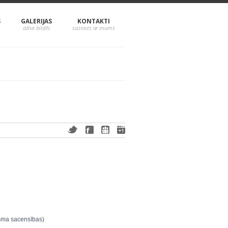
S
GALERIJAS
KONTAKTI
osma sacensības)