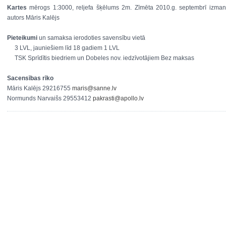
Kartes
mērogs 1:3000, reljefa šķēlums 2m. Zīmēta 2010.g. septembrī izmant
autors Māris Kalējs
Pieteikumi
un samaksa ierodoties savensību vietā
3 LVL, jauniešiem līd 18 gadiem 1 LVL
TSK Sprīdītis biedriem un Dobeles nov. iedzīvotājiem Bez maksas
Sacensības rīko
Māris Kalējs 29216755
maris@sanne.lv
Normunds Narvaišs 29553412
pakrasti@apollo.lv