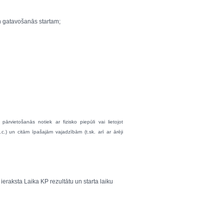
un gatavošanās startam;
 pārvietošanās notiek ar fizisko piepūli vai lietojot
c.) un citām īpašajām vajadzībām (t.sk. arī ar ārēji
 ieraksta Laika KP rezultātu un starta laiku