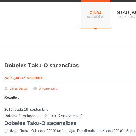
ZIŅAS
DISKUSIJA
Dobeles Taku-O sacensības
2010. gada 13. septembris
Jānis Bergs
5 komentāru
Rezultāti
2010. gada 19. septembris
Dobeles 1. vidusskola - Dobele, Dzirnavu iela 4
Dobeles Taku-O sacensības
(„Latvijas Taku - O kauss ‘2010” un "Latvijas Paralimpiskais Kauss 2010" 15. p