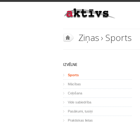
Ziņas
›
Sports
IZVĒLNE
Sports
Mācības
Ceļošana
Vide sabiedrība
Pasākumi, tusiņi
Praktiskas lietas