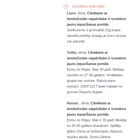
Jaunākais diskusijās
Liene
, tēmā:
Cilvēkiem ar
ierobežotām vajadzībām ir izveidots
jauns iepazīšanas portāls
Sveiki,esmu 2 gr.invalíde.52g.kopta
sieviete,meklēju draugu,ar kuru vismaz
var parunāt.
Toliks
, tēmā:
Cilvēkiem ar
ierobežotām vajadzībām ir izveidots
jauns iepazīšanas portāls
Esmu no Rīgas. Man 30 gadi. Mekleju
sieviete no 27-36 gadiem. Invalidates
grupai nav nozime. Raksti,mans
numurs: 20597113.Также говорю по
русски.Пишите,будем...
Renars
, tēmā:
Cilvēkiem ar
ierobežotām vajadzībām ir izveidots
jauns iepazīšanas portāls
Esmu no Rīgas. Man ir 39 gadi. Meklēju
no 25-40 gadiem draudzeni. Spēlēju
ģitāru. Esmu ar humorizjūtu. Klausos
mūziku daudz. Esmu šahists.