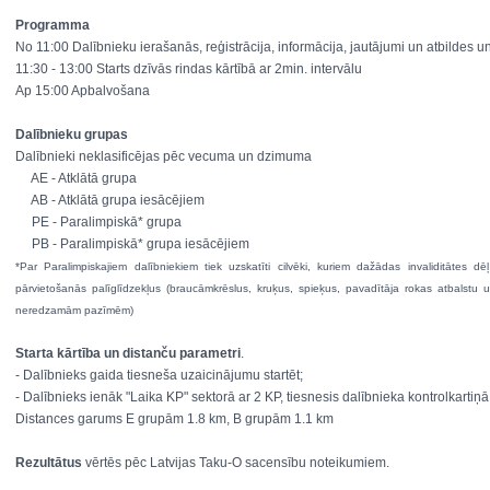
Programma
No 11:00 Dalībnieku ierašanās, reģistrācija, informācija, jautājumi un atbildes 
11:30 - 13:00 Starts dzīvās rindas kārtībā ar 2min. intervālu
Ap 15:00 Apbalvošana
Dalībnieku grupas
Dalībnieki neklasificējas pēc vecuma un dzimuma
AE - Atklātā grupa
AB - Atklātā grupa iesācējiem
PE - Paralimpiskā* grupa
PB - Paralimpiskā* grupa iesācējiem
*Par Paralimpiskajiem dalībniekiem tiek uzskatīti cilvēki, kuriem dažādas invaliditātes dēļ
pārvietošanās palīglīdzekļus (braucāmkrēslus, kruķus, spieķus, pavadītāja rokas atbalstu u.
neredzamām pazīmēm)
Starta kārtība un distanču parametri
.
- Dalībnieks gaida tiesneša uzaicinājumu startēt;
- Dalībnieks ienāk "Laika KP" sektorā ar 2 KP, tiesnesis dalībnieka kontrolkartiņā
Distances garums E grupām 1.8 km, B grupām 1.1 km
Rezultātus
vērtēs pēc Latvijas Taku-O sacensību noteikumiem.