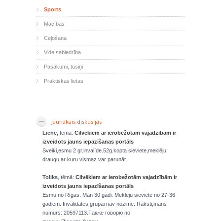
Sports
Mācības
Ceļošana
Vide sabiedrība
Pasākumi, tusiņi
Praktiskas lietas
Jaunākais diskusijās
Liene
, tēmā:
Cilvēkiem ar ierobežotām vajadzībām ir
izveidots jauns iepazīšanas portāls
Sveiki,esmu 2 gr.invalíde.52g.kopta sieviete,meklēju
draugu,ar kuru vismaz var parunāt.
Toliks
, tēmā:
Cilvēkiem ar ierobežotām vajadzībām ir
izveidots jauns iepazīšanas portāls
Esmu no Rīgas. Man 30 gadi. Mekleju sieviete no 27-36
gadiem. Invalidates grupai nav nozime. Raksti,mans
numurs: 20597113.Также говорю по