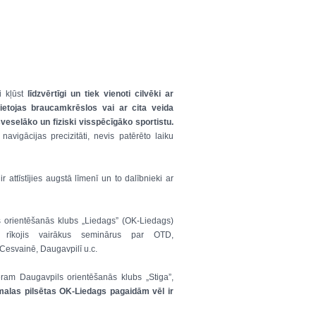
i kļūst
līdzvērtīgi un tiek vienoti cilvēki ar
ietojas braucamkrēslos vai ar cita veida
visveselāko un fiziski visspēcīgāko sportistu.
vigācijas precizitāti, nevis patērēto laiku
 attīstījies augstā līmenī un to dalībnieki ar
s orientēšanās klubs „Liedags” (OK-Liedags)
 rīkojis vairākus seminārus par OTD,
Cesvainē, Daugavpilī u.c.
mēram Daugavpils orientēšanās klubs „Stiga”,
malas pilsētas OK-Liedags pagaidām vēl ir