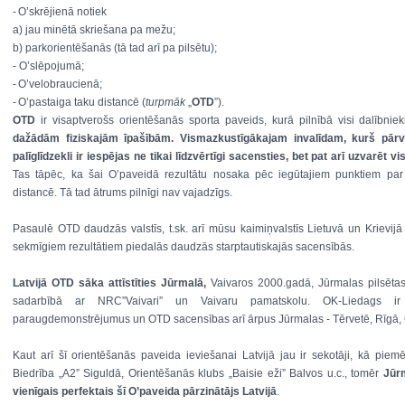
-
O’skrējienā notiek
a)
jau minētā skriešana pa mežu;
b)
parkorientēšanās (tā tad arī pa pilsētu);
-
O’slēpojumā;
-
O’velobraucienā;
-
O’pastaiga taku distancē (
turpmāk
„
OTD
”).
OTD
ir visaptverošs orientēšanās sporta paveids, kurā pilnībā visi dalībniek
dažādām fiziskajām īpašībām.
Vismazkustīgākajam invalīdam, kurš pārv
palīglīdzekli ir iespējas ne tikai līdzvērtīgi sacensties, bet pat arī uzvarēt 
Tas tāpēc, ka šai O’paveidā rezultātu nosaka pēc iegūtajiem punktiem par na
distancē. Tā tad ātrums pilnīgi nav vajadzīgs.
Pasaulē OTD daudzās valstīs, t.sk. arī mūsu kaimiņvalstīs Lietuvā un Krievijā ir
sekmīgiem rezultātiem piedalās daudzās starptautiskajās sacensībās.
Latvijā OTD sāka attīstīties Jūrmalā,
Vaivaros 2000.gadā, Jūrmalas pilsēta
sadarbībā ar NRC”Vaivari” un Vaivaru pamatskolu. OK-Liedags ir
paraugdemonstrējumus un OTD sacensības arī ārpus Jūrmalas - Tērvetē, Rīgā, 
Kaut arī šī orientēšanās paveida ieviešanai Latvijā jau ir sekotāji, kā pie
Biedrība „A2” Siguldā, Orientēšanās klubs „Baisie eži” Balvos u.c., tomēr
Jūr
vienīgais perfektais šī O’paveida pārzinātājs Latvijā
.