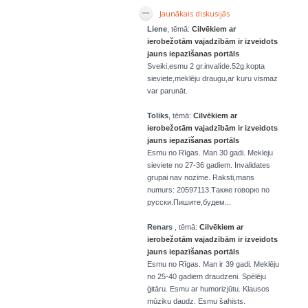
Jaunākais diskusijās
Liene
, tēmā:
Cilvēkiem ar
ierobežotām vajadzībām ir izveidots
jauns iepazīšanas portāls
Sveiki,esmu 2 gr.invalíde.52g.kopta
sieviete,meklēju draugu,ar kuru vismaz
var parunāt.
Toliks
, tēmā:
Cilvēkiem ar
ierobežotām vajadzībām ir izveidots
jauns iepazīšanas portāls
Esmu no Rīgas. Man 30 gadi. Mekleju
sieviete no 27-36 gadiem. Invalidates
grupai nav nozime. Raksti,mans
numurs: 20597113.Также говорю по
русски.Пишите,будем...
Renars
, tēmā:
Cilvēkiem ar
ierobežotām vajadzībām ir izveidots
jauns iepazīšanas portāls
Esmu no Rīgas. Man ir 39 gadi. Meklēju
no 25-40 gadiem draudzeni. Spēlēju
ģitāru. Esmu ar humorizjūtu. Klausos
mūziku daudz. Esmu šahists.