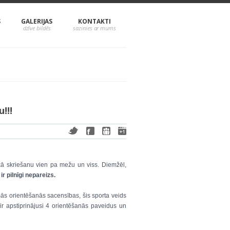
S
GALERIJAS
KONTAKTI
!!!
 kā skriešanu vien pa mežu un viss. Diemžēl,
ir pilnīgi nepareizs.
ās orientēšanās sacensības, šis sporta veids
 ir apstiprinājusi 4 orientēšanās paveidus un