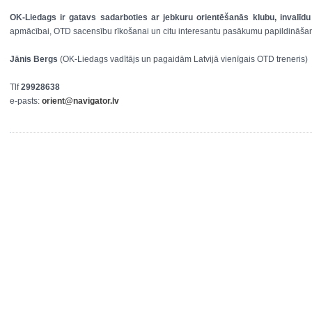
OK-Liedags ir gatavs sadarboties ar jebkuru orientēšanās klubu, invalīdu
apmācībai, OTD sacensību rīkošanai un citu interesantu pasākumu papildināš
Jānis Bergs
(OK-Liedags vadītājs un pagaidām Latvijā vienīgais OTD treneris)
Tlf
29928638
e-pasts:
orient@navigator.lv