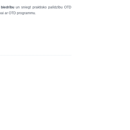
 biedrību
un sniegt praktisko palīdzību OTD
anai ar OTD programmu.