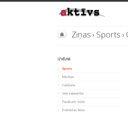
Ziņas
›
Sports
›
IZVĒLNE
Sports
Mācības
Ceļošana
Vide sabiedrība
Pasākumi, tusiņi
Praktiskas lietas