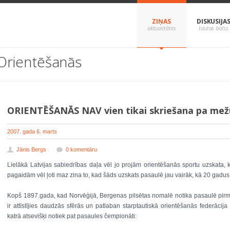
ZIŅAS
DISKUSIJA
Orientēšanās
ORIENTĒŠANĀS NAV vien tikai skriešana pa mežu
2007. gada 6. marts
Jānis Bergs
0 komentāru
Lielākā Latvijas sabiedrības daļa vēl jo projām orientēšanās sportu uzskata,
pagaidām vēl ļoti maz zina to, kad šāds uzskats pasaulē jau vairāk, kā 20 gadus
Kopš 1897.gada, kad Norvēģijā, Bergenas pilsētas nomalē notika pasaulē pirm
ir attīstījies daudzās sfērās un patlaban starptautiskā orientēšanās federācija
katrā atsevišķi notiek pat pasaules čempionāti: