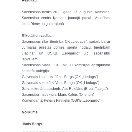
Rezultāti
Sacensības notiks 2011. gada 13. augustā, Ķemeros.
Sacensību centrs Ķemeru jaunajā parkā, Veselības
ielas Dienvidu gala rajonā.
Rīkotāji un vadība
.
Sacensības rīko Biedrība OK „Liedags”, sadarbībā ar
Jūrmalas pilsētas domes sporta nodaļu, biedrībām
„Taciņa” un OSKB „Leonardo” u.c. sacensību
labvēļiem.
Sacensības vada LOF Taku-O komisijas apstiprinātā
tiesnešu kolēģija:
Galvenais tiesnesis: Jānis Bergs (OK „Liedags”)
Galvenais sekretārs: Varis Bunga (OK „Liedags”)
Galv. sekretāra asistents: Atis Rukšāns (B-ba „Taciņa”)
Sacensību inspektors: Māris Kalējs (Orient.lv)
Komendants: Pēteris Pirtnieks (OSKB „Leonardo”)
Nolikums
Jānis Bergs