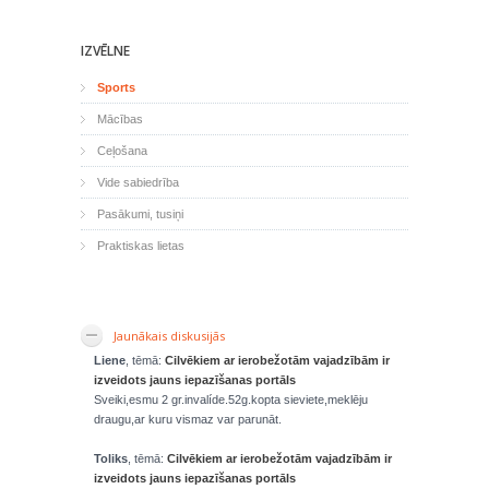
IZVĒLNE
Sports
Mācības
Ceļošana
Vide sabiedrība
Pasākumi, tusiņi
Praktiskas lietas
Jaunākais diskusijās
Liene
, tēmā:
Cilvēkiem ar ierobežotām vajadzībām ir
izveidots jauns iepazīšanas portāls
Sveiki,esmu 2 gr.invalíde.52g.kopta sieviete,meklēju
draugu,ar kuru vismaz var parunāt.
Toliks
, tēmā:
Cilvēkiem ar ierobežotām vajadzībām ir
izveidots jauns iepazīšanas portāls