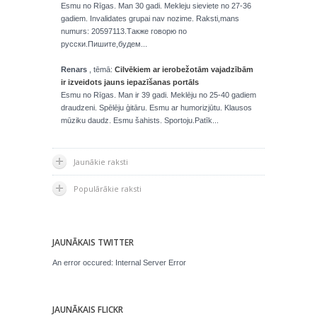
Esmu no Rīgas. Man 30 gadi. Mekleju sieviete no 27-36
gadiem. Invalidates grupai nav nozime. Raksti,mans
numurs: 20597113.Также говорю по
русски.Пишите,будем...
Renars
, tēmā:
Cilvēkiem ar ierobežotām vajadzībām
ir izveidots jauns iepazīšanas portāls
Esmu no Rīgas. Man ir 39 gadi. Meklēju no 25-40 gadiem
draudzeni. Spēlēju ģitāru. Esmu ar humorizjūtu. Klausos
mūziku daudz. Esmu šahists. Sportoju.Patīk...
Jaunākie raksti
Populārākie raksti
JAUNĀKAIS TWITTER
An error occured: Internal Server Error
JAUNĀKAIS FLICKR