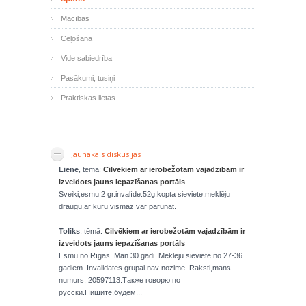
Mācības
Ceļošana
Vide sabiedrība
Pasākumi, tusiņi
Praktiskas lietas
Jaunākais diskusijās
Liene
, tēmā:
Cilvēkiem ar ierobežotām vajadzībām ir
izveidots jauns iepazīšanas portāls
Sveiki,esmu 2 gr.invalíde.52g.kopta sieviete,meklēju
draugu,ar kuru vismaz var parunāt.
Toliks
, tēmā:
Cilvēkiem ar ierobežotām vajadzībām ir
izveidots jauns iepazīšanas portāls
Esmu no Rīgas. Man 30 gadi. Mekleju sieviete no 27-36
gadiem. Invalidates grupai nav nozime. Raksti,mans
numurs: 20597113.Также говорю по
русски.Пишите,будем...