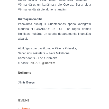
Vērmaņdārzs un kanālmala pie Operas. Starta vieta
Vērmanes dārzā pie akmens lauvām.
Rīkotāji un vadība
.
Pasākuma rīkotāji ir Orientēšanās sporta kartogrāfu
biedrība “LEONARDO” un LOF ar Rīgas domes
Izglītības, kultūras un sporta departamenta finansiālu
atbalstu.
Atbildīgais par pasākumu – Pēteris Pirtnieks,
Sacensību sekretārs – Iveta Miķelsone
Komendants – Fricis Pirtnieks
e-pasts:
TakuABC@inbox.lv
Nolikums
Jānis Bergs
IZVĒLNE
Sports