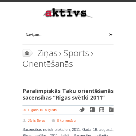
Ziņas
›
Sports
›
Orientēšanās
Paralimpiskās Taku orientēšanās
sacensības “Rīgas svētki 2011”
2011. gada 16. augusts
Jānis Bergs
0 komentāru
Sacensības notiek piektdien, 2011. Gada 19. augustā,
Rīgas svētku 2011 laikā. Sacensību teritorija –