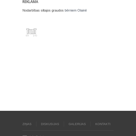
REKLĀMA
Nodarbības siltajos graudos
bērniem Olainē
ZIŅAS
DISKUSIJAS
GALERIJAS
KONTAKTI