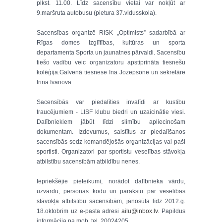
plkst. 11.00. Līdz sacensību vietai var nokļūt ar
9.maršruta autobusu (pietura 37.vidusskola).
Sacensības organizē RISK „Optimists” sadarbībā ar
Rīgas domes Izglītības, kultūras un sporta
departamenta Sporta un jaunatnes pārvaldi. Sacensību
tiešo vadību veic organizatoru apstiprināta tiesnešu
kolēģija.Galvenā tiesnese Ina Jozepsone un sekretāre
Irina Ivanova.
Sacensībās var piedalīties invalīdi ar kustību
traucējumiem - LISF klubu biedri un uzaicinātie viesi.
Dalībniekiem jābūt līdzi slimību apliecinošam
dokumentam. Izdevumus, saistītus ar piedalīšanos
sacensībās sedz komandējošās organizācijas vai paši
sportisti. Organizatori par sportistu veselības stāvokļa
atbilstību sacensībām atbildību nenes.
Iepriekšējie pieteikumi, norādot dalībnieka vārdu,
uzvārdu, personas kodu un parakstu par veselības
stāvokļa atbilstību sacensībām, jānosūta līdz 2012.g.
18.oktobrim uz e-pasta adresi
ailu@inbox.lv
. Papildus
informācija pa mob. tel. 20024205.