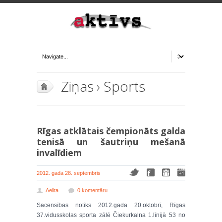
Ziņas
›
Sports
Rīgas atklātais čempionāts galda
tenisā un šautriņu mešanā
invalīdiem
2012. gada 28. septembris
Aelita
0 komentāru
Sacensības notiks 2012.gada 20.oktobrī, Rīgas
37.vidusskolas sporta zālē Čiekurkalna 1.līnijā 53 no