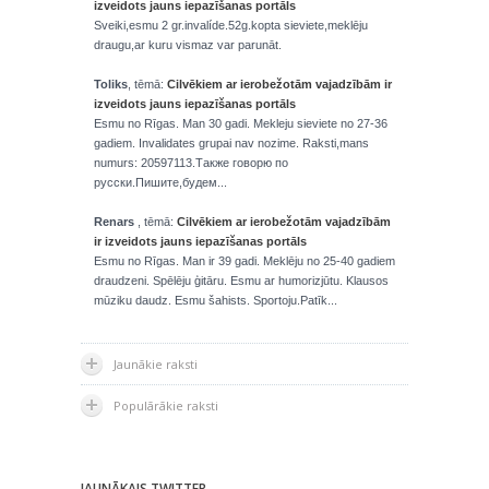
izveidots jauns iepazīšanas portāls
Sveiki,esmu 2 gr.invalíde.52g.kopta sieviete,meklēju
draugu,ar kuru vismaz var parunāt.
Toliks
, tēmā:
Cilvēkiem ar ierobežotām vajadzībām ir
izveidots jauns iepazīšanas portāls
Esmu no Rīgas. Man 30 gadi. Mekleju sieviete no 27-36
gadiem. Invalidates grupai nav nozime. Raksti,mans
numurs: 20597113.Также говорю по
русски.Пишите,будем...
Renars
, tēmā:
Cilvēkiem ar ierobežotām vajadzībām
ir izveidots jauns iepazīšanas portāls
Esmu no Rīgas. Man ir 39 gadi. Meklēju no 25-40 gadiem
draudzeni. Spēlēju ģitāru. Esmu ar humorizjūtu. Klausos
mūziku daudz. Esmu šahists. Sportoju.Patīk...
Jaunākie raksti
Populārākie raksti
JAUNĀKAIS TWITTER