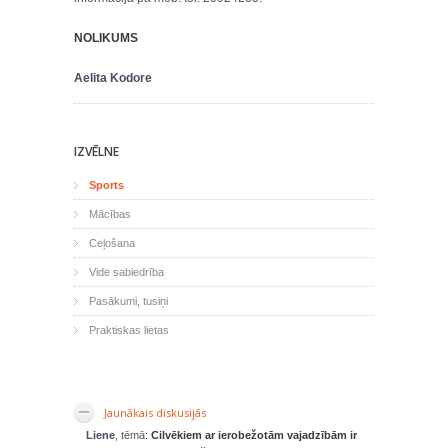
NOLIKUMS
Aelita Kodore
IZVĒLNE
Sports
Mācības
Ceļošana
Vide sabiedrība
Pasākumi, tusiņi
Praktiskas lietas
Jaunākais diskusijās
Liene
, tēmā:
Cilvēkiem ar ierobežotām vajadzībām ir