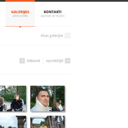
GALERIJAS
KONTAKTI
Visas galerijas
Nākamā
Iepriekšējā