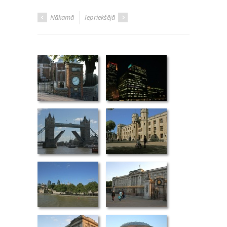
Nākamā
Iepriekšējā