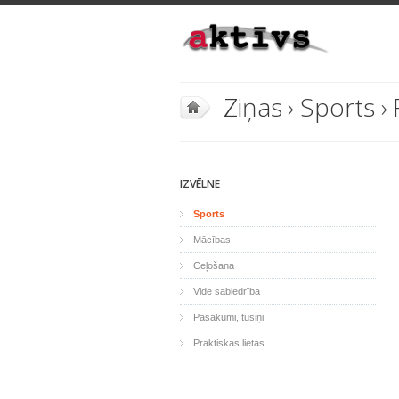
Ziņas
›
Sports
›
IZVĒLNE
Sports
Mācības
Ceļošana
Vide sabiedrība
Pasākumi, tusiņi
Praktiskas lietas