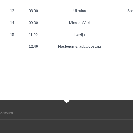
13.
08.00
Ukraina
Sam
14.
09.30
Minskas Vilki
15.
11.00
Latvija
12.40
Noslēgums, apbalvošana
KONTAKTI