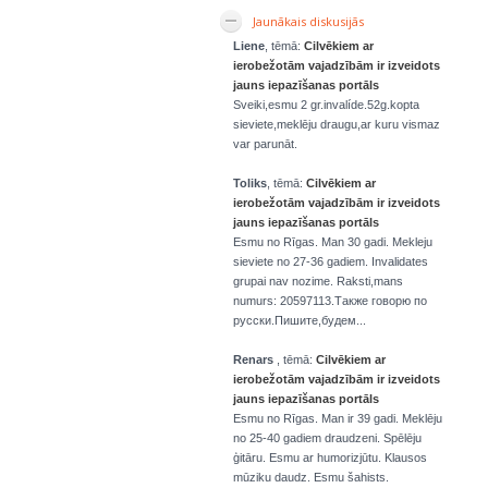
Jaunākais diskusijās
Liene
, tēmā:
Cilvēkiem ar
ierobežotām vajadzībām ir izveidots
jauns iepazīšanas portāls
Sveiki,esmu 2 gr.invalíde.52g.kopta
sieviete,meklēju draugu,ar kuru vismaz
var parunāt.
Toliks
, tēmā:
Cilvēkiem ar
ierobežotām vajadzībām ir izveidots
jauns iepazīšanas portāls
Esmu no Rīgas. Man 30 gadi. Mekleju
sieviete no 27-36 gadiem. Invalidates
grupai nav nozime. Raksti,mans
numurs: 20597113.Также говорю по
русски.Пишите,будем...
Renars
, tēmā:
Cilvēkiem ar
ierobežotām vajadzībām ir izveidots
jauns iepazīšanas portāls
Esmu no Rīgas. Man ir 39 gadi. Meklēju
no 25-40 gadiem draudzeni. Spēlēju
ģitāru. Esmu ar humorizjūtu. Klausos
mūziku daudz. Esmu šahists.