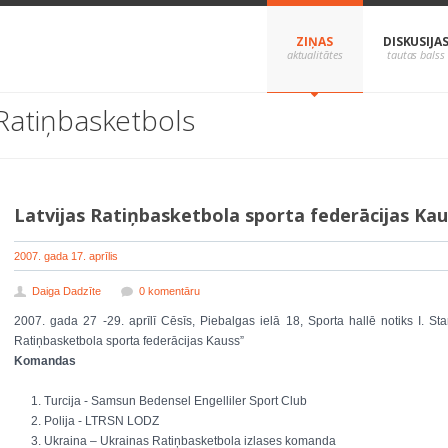
ZIŅAS
DISKUSIJA
Ratiņbasketbols
Latvijas Ratiņbasketbola sporta federācijas Kau
2007. gada 17. aprīlis
Daiga Dadzīte
0 komentāru
2007. gada 27 -29. aprīlī Cēsīs, Piebalgas ielā 18, Sporta hallē notiks I. Star
Ratiņbasketbola sporta federācijas Kauss”
Komandas
Turcija - Samsun Bedensel Engelliler Sport Club
Polija - LTRSN LODZ
Ukraina – Ukrainas Ratiņbasketbola izlases komanda