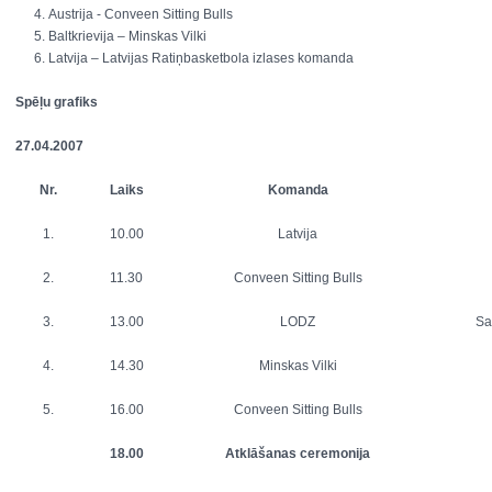
Austrija - Conveen Sitting Bulls
Baltkrievija – Minskas Vilki
Latvija – Latvijas Ratiņbasketbola izlases komanda
Spēļu grafiks
27.04.2007
Nr.
Laiks
Komanda
1.
10.00
Latvija
2.
11.30
Conveen Sitting Bulls
3.
13.00
LODZ
Sa
4.
14.30
Minskas Vilki
5.
16.00
Conveen Sitting Bulls
18.00
Atklāšanas ceremonija