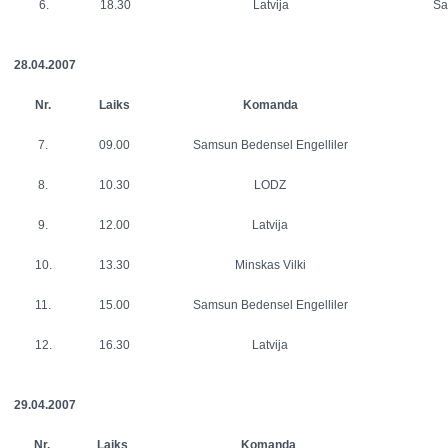
6.
18.30
Latvija
Sa
28.04.2007
Nr.
Laiks
Komanda
7.
09.00
Samsun Bedensel Engelliler
8.
10.30
LODZ
9.
12.00
Latvija
10.
13.30
Minskas Vilki
11.
15.00
Samsun Bedensel Engelliler
12.
16.30
Latvija
29.04.2007
Nr.
Laiks
Komanda