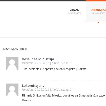
ZIŅAS
DISKUSIJA
DISKUSIJAS (1061)
Veselības Ministrija
Izveidots: 29.06.2016 | Atbilžu skaits: 0
Tiks izveidots C hepatīta pacientu reģistrs
|
Raksts
Lpkomiteja.lv
Izveidots: 29.06.2016 | Atbilžu skaits: 0
Rihards Snikus un Vita Miezīte, devušies uz Starptautiskām sac
Raksts