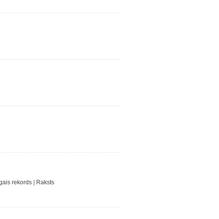
ais rekords
|
Raksts