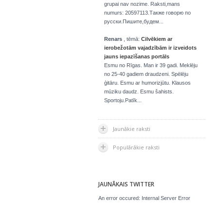
grupai nav nozime. Raksti,mans
numurs: 20597113.Также говорю по
русски.Пишите,будем...
Renars
, tēmā:
Cilvēkiem ar
ierobežotām vajadzībām ir izveidots
jauns iepazīšanas portāls
Esmu no Rīgas. Man ir 39 gadi. Meklēju
no 25-40 gadiem draudzeni. Spēlēju
ģitāru. Esmu ar humorizjūtu. Klausos
mūziku daudz. Esmu šahists.
Sportoju.Patīk...
Jaunākie raksti
Populārākie raksti
JAUNĀKAIS TWITTER
An error occured: Internal Server Error