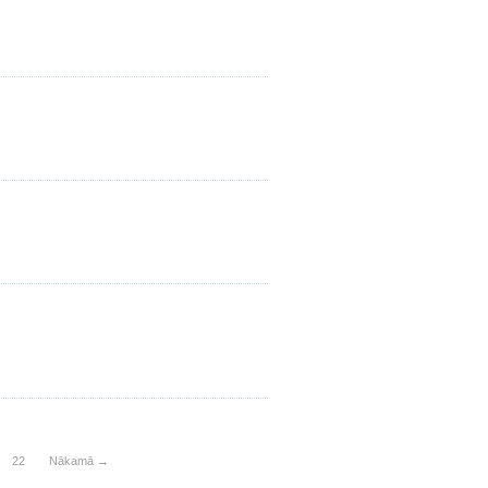
22
Nākamā →