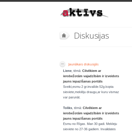
Diskusijas
Jaunākais diskusijās
Liene
, tēmā:
Cilvēkiem ar
ierobežotām vajadzībām ir izveidots
jauns iepazīšanas portāls
Sveiki,esmu 2 gr.invalíde.52g.kopta
sieviete,meklēju draugu,ar kuru vismaz
var parunāt.
Toliks
, tēmā:
Cilvēkiem ar
ierobežotām vajadzībām ir izveidots
jauns iepazīšanas portāls
Esmu no Rīgas. Man 30 gadi. Mekleju
sieviete no 27-36 gadiem. Invalidates