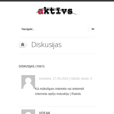
Diskusijas
DISKUSIJAS (1061)
Izveidots: 17.09.2020 | Atbilžu skaits: 0
Kā mākslīgais intelekts vai ietekmēt
interneta spēļu industriju
|
Raksts
VDEAK