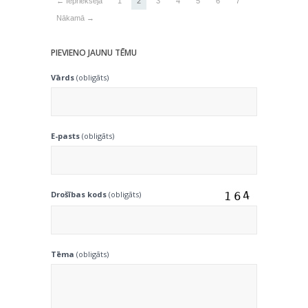
← Iepriekšējā
1
2
3
4
5
6
7
Nākamā →
PIEVIENO JAUNU TĒMU
Vārds
(obligāts)
E-pasts
(obligāts)
Drošības kods
(obligāts)
Tēma
(obligāts)