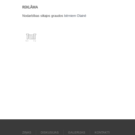
REKLĀMA
Nodarbības siltajos graudos
bērniem Olainē
ZIŅAS
DISKUSIJAS
GALERIJAS
KONTAKTI