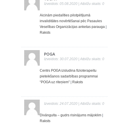
Izveidots: 05.08.2020 | Atbilžu skaits: 0
Aicinām piedalīties pilotpētījumā
invaliditātes novērtēšanai pēc Pasaules
Veselības Organizācijas anketas parauga
|
Raksts
POGA
Izveidots: 30.07.2020 | Atbilžu skaits: 0
Centrs POGA izsludina fizioterapeitu
pieteikšanos sadarbības programmai
“POGA uz riteņiem”
|
Raksts
Izveidots: 24.07.2020 | Atbilžu skaits: 0
Divāngulta – gudrs risinājums mājoklim
|
Raksts