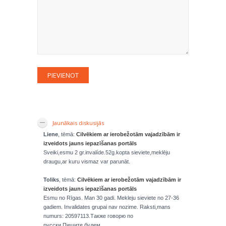
Jaunākais diskusijās
Liene
, tēmā:
Cilvēkiem ar ierobežotām vajadzībām ir
izveidots jauns iepazīšanas portāls
Sveiki,esmu 2 gr.invalíde.52g.kopta sieviete,meklēju
draugu,ar kuru vismaz var parunāt.
Toliks
, tēmā:
Cilvēkiem ar ierobežotām vajadzībām ir
izveidots jauns iepazīšanas portāls
Esmu no Rīgas. Man 30 gadi. Mekleju sieviete no 27-36
gadiem. Invalidates grupai nav nozime. Raksti,mans
numurs: 20597113.Также говорю по
русски.Пишите,будем...