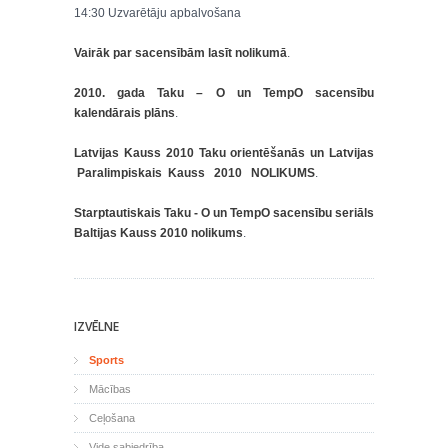
14:30 Uzvarētāju apbalvošana
Vairāk par sacensībām lasīt nolikumā
.
2010. gada Taku – O un TempO sacensību
kalendārais plāns
.
Latvijas Kauss 2010 Taku orientēšanās un Latvijas
Paralimpiskais Kauss 2010 NOLIKUMS
.
Starptautiskais Taku - O un TempO sacensību seriāls
Baltijas Kauss 2010 nolikums
.
IZVĒLNE
Sports
Mācības
Ceļošana
Vide sabiedrība