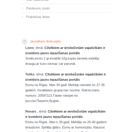
Pasākumi, tusiņi
Praktiskas lietas
Jaunākais diskusijās
Liene
, tēmā:
Cilvēkiem ar ierobežotām vajadzībām ir
izveidots jauns iepazīšanas portāls
Sveiki,esmu 2 gr.invalíde.52g.kopta sieviete,meklēju
draugu,ar kuru vismaz var parunāt.
Toliks
, tēmā:
Cilvēkiem ar ierobežotām vajadzībām ir
izveidots jauns iepazīšanas portāls
Esmu no Rīgas. Man 30 gadi. Mekleju sieviete no 27-36
gadiem. Invalidates grupai nav nozime. Raksti,mans
numurs: 20597113.Также говорю по
русски.Пишите,будем...
Renars
, tēmā:
Cilvēkiem ar ierobežotām vajadzībām
ir izveidots jauns iepazīšanas portāls
Esmu no Rīgas. Man ir 39 gadi. Meklēju no 25-40 gadiem
draudzeni. Spēlēju ģitāru. Esmu ar humorizjūtu. Klausos