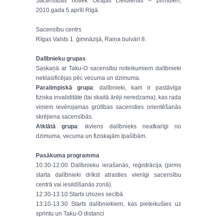
Sacensības notiek Otrajās Lieldienās – pirmdien,
2010.gada 5.aprīlī Rīgā.
Sacensību centrs
Rīgas Valsts 1. ģimnāzijā, Raiņa bulvārī 8.
Dalībnieku grupas
Saskaņā ar Taku-O sacensību noteikumiem dalībnieki
neklasificējas pēc vecuma un dzimuma.
Paralimpiskā grupa
: dalībnieki, kam ir pastāvīga
fiziska invaliditāte (tai skaitā ārēji neredzama), kas rada
viņiem ievērojamas grūtības sacensties orientēšanās
skrējiena sacensībās.
Atklātā grupa
: ikviens dalībnieks neatkarīgi no
dzimuma, vecuma un fiziskajām īpašībām.
Pasākuma programma
10:30-12:00 Dalībnieku ierašanās, reģistrācija (pirms
starta dalībnieki drīkst atrasties vienīgi sacensību
centrā vai iesildīšanās zonā).
12:30-13:10 Starts izlozes secībā
13:10-13:30 Starts dalībniekiem, kas pieteikušies uz
sprintu un Taku-O distanci