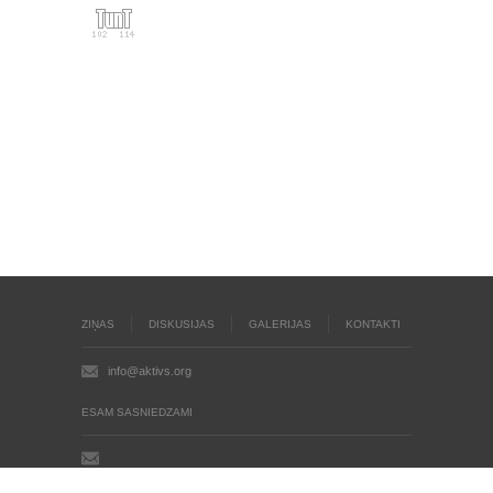
ZIŅAS
DISKUSIJAS
GALERIJAS
KONTAKTI
info@aktivs.org
ESAM SASNIEDZAMI