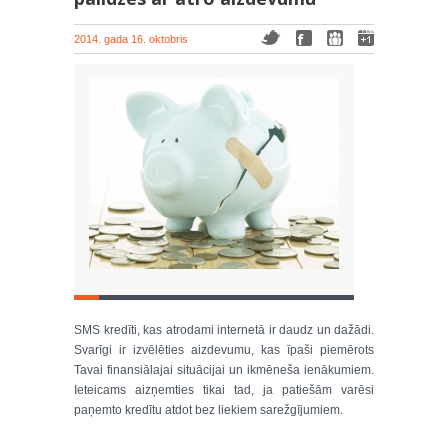
2014. gada 16. oktobris
SMS kredīti, kas atrodami internetā ir daudz un dažādi.
Svarīgi ir izvēlēties aizdevumu, kas īpaši piemērots
Tavai finansiālajai situācijai un ikmēneša ienākumiem.
Ieteicams aizņemties tikai tad, ja patiešām varēsi
paņemto kredītu atdot bez liekiem sarežgījumiem.