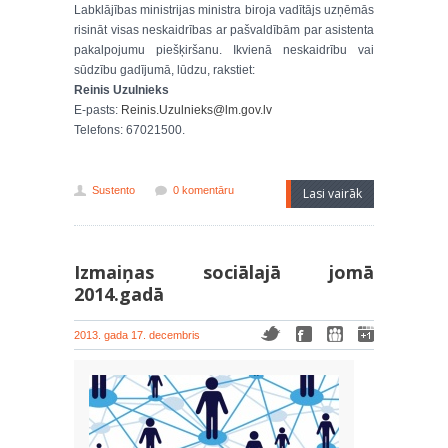
Labklājības ministrijas ministra biroja vadītājs uzņēmās
risināt visas neskaidrības ar pašvaldībām par asistenta
pakalpojumu piešķiršanu. Ikvienā neskaidrību vai
sūdzību gadījumā, lūdzu, rakstiet:
Reinis Uzulnieks
E-pasts:
Reinis.Uzulnieks@lm.gov.lv
Telefons: 67021500.
Sustento
0 komentāru
Lasi vairāk
Izmaiņas sociālajā jomā
2014.gadā
2013. gada 17. decembris