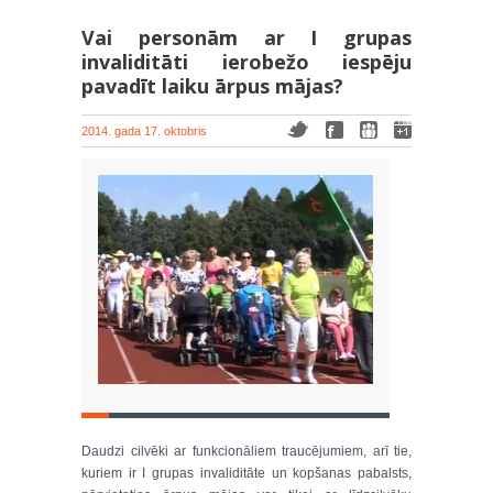
Vai personām ar I grupas
invaliditāti ierobežo iespēju
pavadīt laiku ārpus mājas?
2014. gada 17. oktobris
Daudzi cilvēki ar funkcionāliem traucējumiem, arī tie,
kuriem ir I grupas invaliditāte un kopšanas pabalsts,