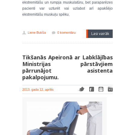
ekstremitāšu un rumpja muskulatūru, bet paraparēzes
pacienti var uzturēt vai uzlabot arī apakšējo
ekstremitāšu muskuļu spēku.
Liene Bukša
0 komentāru
Lasi vairāk
Tikšanās Apeironā ar Labklājības
Ministrijas pārstāvjiem
pārrunājot asistenta
pakalpojumu.
2013. gada 12. aprīlis