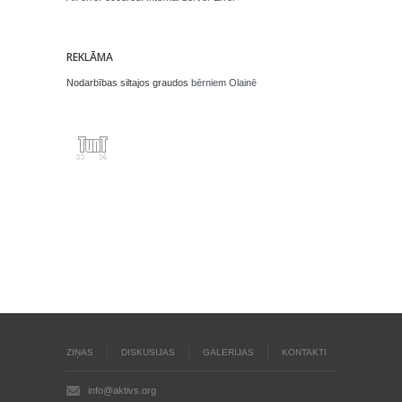
REKLĀMA
Nodarbības siltajos graudos
bērniem Olainē
ZIŅAS
DISKUSIJAS
GALERIJAS
KONTAKTI
info@aktivs.org