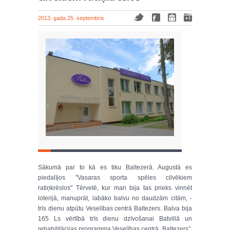
2013. gada 25. septembris
Sākumā par to kā es tiku Baltezerā. Augustā es
piedalījos "Vasaras sporta spēles cilvēkiem
ratiņkrēslos" Tērvetē, kur man bija tas prieks vinnēt
loterijā, manuprāt, labāko balvu no daudzām citām, -
trīs dienu atpūtu Veselības centrā Baltezers. Balva bija
165 Ls vērtībā trīs dienu dzīvošanai Batvillā un
rehabilitācijas programma Veselības centrā „Baltezers”.