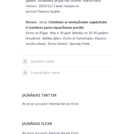
gadiem. Invalidates grupai nav nozime. Raksti,mans
numurs: 20597113.Также говорю по
русски.Пишите,будем...
Renars
, tēmā:
Cilvēkiem ar ierobežotām vajadzībām
ir izveidots jauns iepazīšanas portāls
Esmu no Rīgas. Man ir 39 gadi. Meklēju no 25-40 gadiem
draudzeni. Spēlēju ģitāru. Esmu ar humorizjūtu. Klausos
mūziku daudz. Esmu šahists. Sportoju.Patīk...
Jaunākie raksti
Populārākie raksti
JAUNĀKAIS TWITTER
An error occured: Internal Server Error
JAUNĀKAIS FLICKR
An error occured: Internal Server Error