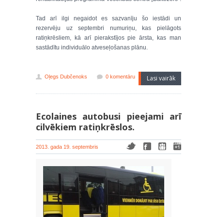
Tad arī ilgi negaidot es sazvanīju šo iestādi un
rezervēju uz septembri numuriņu, kas pielāgots
ratiņkrēsliem, kā arī pierakstījos pie ārsta, kas man
sastādītu individuālo atveseļošanas plānu.
Oļegs Dubčenoks
0 komentāru
Lasi vairāk
Ecolaines autobusi pieejami arī
cilvēkiem ratiņkrēslos.
2013. gada 19. septembris