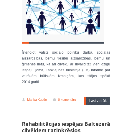
Īstenojot valsts sociālo politiku darba, sociālās
aizsardzības, bērnu tiesību aizsardzības, bērnu un
ģimenes lietu, kā arī cilvēku ar invaliditāti vienlīdzīgu
iespēju jomā, Labklājības ministrija (LM) informē par
vairākām būtiskām izmaiņām, kas stājas spēkā
2014.gadā.
Marika Kupče
0 komentāru
Lasi vairāk
Rehabilitācijas iespējas Baltezerā
cilvēkiem ratiņkrēslos