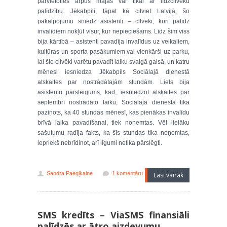
pārvietoties ārpus mājas var tikai ar līdzcilvēku
palīdzību. Jēkabpilī, tāpat kā citviet Latvijā, šo
pakalpojumu sniedz asistenti – cilvēki, kuri palīdz
invalīdiem nokļūt visur, kur nepieciešams. Līdz šim viss
bija kārtībā – asistenti pavadīja invalīdus uz veikaliem,
kultūras un sporta pasākumiem vai vienkārši uz parku,
lai šie cilvēki varētu pavadīt laiku svaigā gaisā, un katru
mēnesi iesniedza Jēkabpils Sociālajā dienestā
atskaites par nostrādātajām stundām. Liels bija
asistentu pārsteigums, kad, iesniedzot atskaites par
septembrī nostrādāto laiku, Sociālajā dienestā tika
paziņots, ka 40 stundas mēnesī, kas pienākas invalīdu
brīvā laika pavadīšanai, tiek noņemtas. Vēl lielāku
sašutumu radīja fakts, ka šīs stundas tika noņemtas,
iepriekš nebrīdinot, arī līgumi netika pārslēgti.
Sandra Paegļkalne
1 komentāru
Lasi vairāk
SMS kredīts – ViaSMS finansiāli
palīdzēs ar ātro aizdevumu