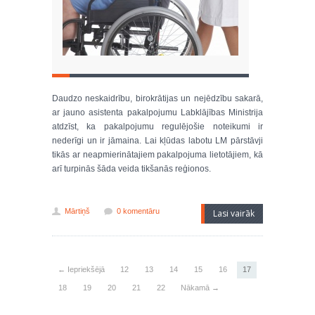
Daudzo neskaidrību, birokrātijas un nejēdzību sakarā,
ar jauno asistenta pakalpojumu Labklājības Ministrija
atdzīst, ka pakalpojumu regulējošie noteikumi ir
nederīgi un ir jāmaina. Lai kļūdas labotu LM pārstāvji
tikās ar neapmierinātajiem pakalpojuma lietotājiem, kā
arī turpinās šāda veida tikšanās reģionos.
Mārtiņš
0 komentāru
Lasi vairāk
← Iepriekšējā
12
13
14
15
16
17
18
19
20
21
22
Nākamā →