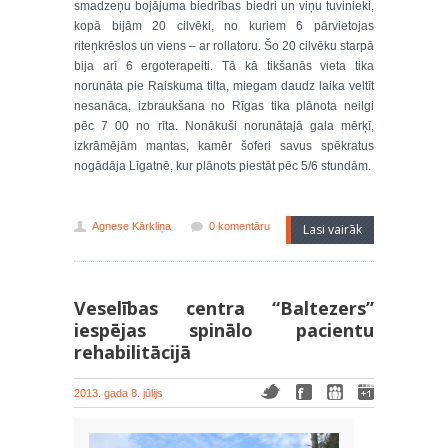
smadzeņu bojājuma biedrības biedri un viņu tuvinieki,
kopā bijām 20 cilvēki, no kuriem 6 pārvietojas
riteņkrēslos un viens – ar rollatoru. Šo 20 cilvēku starpā
bija arī 6 ergoterapeiti. Tā kā tikšanās vieta tika
norunāta pie Raiskuma tilta, miegam daudz laika veltīt
nesanāca, izbraukšana no Rīgas tika plānota neilgi
pēc 7 00 no rīta. Nonākuši norunātajā gala mērķī,
izkrāmējām mantas, kamēr šoferi savus spēkratus
nogādāja Līgatnē, kur plānots piestāt pēc 5/6 stundām.
Agnese Kārkliņa
0 komentāru
Lasi vairāk
Veselības centra “Baltezers”
iespējas spinālo pacientu
rehabilitācijā
2013. gada 8. jūlijs