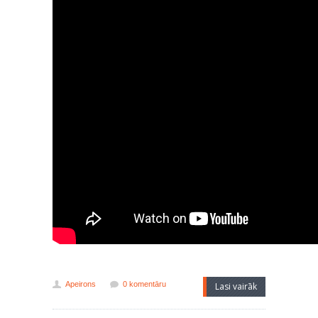
Apeirons
0 komentāru
Lasi vairāk