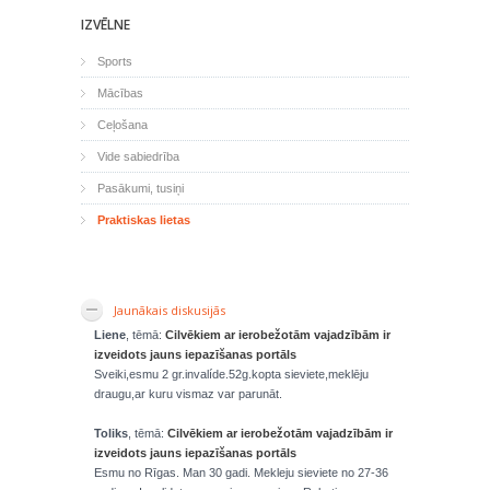
IZVĒLNE
Sports
Mācības
Ceļošana
Vide sabiedrība
Pasākumi, tusiņi
Praktiskas lietas
Jaunākais diskusijās
Liene
, tēmā:
Cilvēkiem ar ierobežotām vajadzībām ir
izveidots jauns iepazīšanas portāls
Sveiki,esmu 2 gr.invalíde.52g.kopta sieviete,meklēju
draugu,ar kuru vismaz var parunāt.
Toliks
, tēmā:
Cilvēkiem ar ierobežotām vajadzībām ir
izveidots jauns iepazīšanas portāls
Esmu no Rīgas. Man 30 gadi. Mekleju sieviete no 27-36