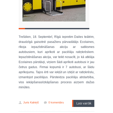
Trešdien, 18. Septembrī, Rīgā iepretim Dailes teātrim,
draudzīgā gaisotnē pasažieru pārvadātājs Ecolaines,
rīkoja iepazīstināšanas akciju ar satiksmes
autobusiem, kuri aprīkoti ar pacēlāju ratiņkrēsliem.
Iepazīstināšanas akcija, var teikt nosacīti, jo kā atklāja
Ecolaines pārstāvji, viņiem šādi aprīkoti autobusi ir jau
četrus gadus. Firmai kopumā ir 7 autobusi, ar šādu
aprīkojumu. Tajos ērti var iekļūt un izkļūt ar ratiņkrēslu,
izmantojot pacēlājus. Pārsteidza pacēlāju atrdarbība,
viss iekāpšanas/izkāpšanas process aizņem dažas
minūtes.
Juris Kalniņš
0 komentāru
Lasi vairāk